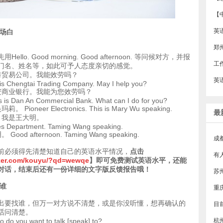
【
开场白
郑
lo. Good morning. Good afternoon. 等问候对方，并报
门名、姓名等，如此可予人态度亲切的感觉。
正泰贸易公司。我能效劳吗？
is Chengtai Trading Company. May I help you?
大安商业银行。我能为您效劳吗？
s is Dan An Commercial Bank. What can I do for you?
ioneer Electronics. This is Mary Wu speaking.
最
部。我是王大明。
es Department. Taming Wang speaking.
od afternoon. Taming Wang speaking.
成
前必须得先清楚知道自己的英语水平情况，
点击
iker.com/kouyu/?qd=wewqe
】即可免费测试英语水平，还能
对话，结束后还有一份详细的文字版反馈报告哦！
谁
出要找谁，但万一对方说不清楚，或是你没听懂，想再确认的
话问清楚。
 you want to talk [speak] to?
杭