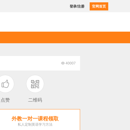
登录/注册
官网首页

40007

点赞
二维码
外教一对一课程领取
私人定制英语学习方法