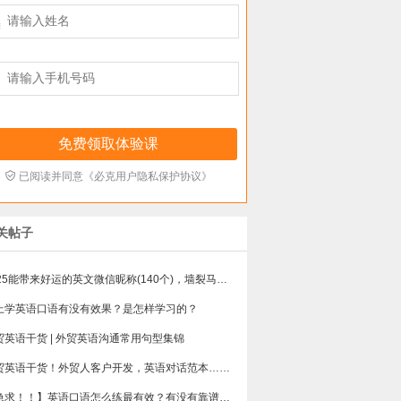



已阅读并同意《必克用户隐私保护协议》
关帖子
​2025能带来好运的英文微信昵称(140个)，墙裂马住！！
上学英语口语有没有效果？是怎样学习的？
贸英语干货 | 外贸英语沟通常用句型集锦
贸英语干货！外贸人客户开发，英语对话范本……
【急求！！】英语口语怎么练最有效？有没有靠谱点的英语口语培训班？