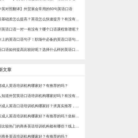
中英对照翻译】外贸展会常用的60句英语口语
​英语基础差怎么提高？英语怎么快速提升？有没有过来人说说看
州英语口语一对一有没有？哪个口语课程靠谱呢？
工作上的英语口语句子！职场中必备的英语口语句子，建议收藏起来！
英语口语如何提高比较好呢？选择什么样的英语口语机构好？
新文章
都成人英语培训机构哪家好？有推荐的吗？
有人知道外贸英语口语培训机构哪家好吗？有没有排行榜参考一下？最好说下费用
苏州成人英语口语培训机构哪家好？求真实推荐，广告勿扰，谢谢！
重庆成人英语培训机构哪家好？有推荐的吗？坐标重庆，目前在解放碑一家外贸公司做跟单
目前比较热门的商务英语培训机构都有哪些？线上好吗？还是线下呢？
州商务英语培训机构哪家好？有推荐的吗？