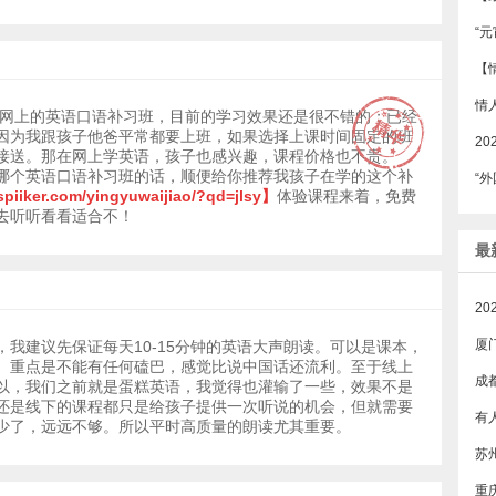
是网上的英语口语补习班，目前的学习效果还是很不错的；已经
因为我跟孩子他爸平常都要上班，如果选择上课时间固定的班
2
接送。那在网上学英语，孩子也感兴趣，课程价格也不贵。
哪个英语口语补习班的话，顺便给你推荐我孩子在学的这个补
“外
piiker.com/yingyuwaijiao/?qd=jlsy】
体验课程来着，免费
去听听看看适合不！
最
厦
，我建议先保证每天10-15分钟的英语大声朗读。可以是课本，
。重点是不能有任何磕巴，感觉比说中国话还流利。至于线上
成
以，我们之前就是蛋糕英语，我觉得也灌输了一些，效果不是
还是线下的课程都只是给孩子提供一次听说的机会，但就需要
少了，远远不够。所以平时高质量的朗读尤其重要。