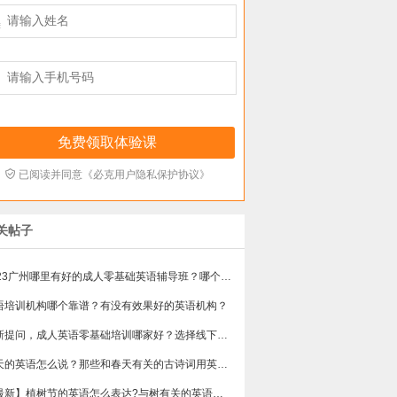



已阅读并同意《必克用户隐私保护协议》
关帖子
2023广州哪里有好的成人零基础英语辅导班？哪个学习效果好？
语培训机构哪个靠谱？有没有效果好的英语机构？
最新提问，成人英语零基础培训哪家好？选择线下还是线上？
春天的英语怎么说？那些和春天有关的古诗词用英语怎么说？
【最新】植树节的英语怎么表达?与树有关的英语俗语有哪些？