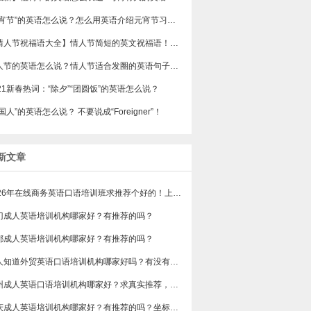
“元宵节”的英语怎么说？怎么用英语介绍元宵节习俗？
【情人节祝福语大全】情人节简短的英文祝福语！50句暖心的祝福语分享！
情人节的英语怎么说？情人节适合发圈的英语句子有哪些？
021新春热词：“除夕”“团圆饭”的英语怎么说？
国人”的英语怎么说？ 不要说成“Foreigner”！
新文章
2026年在线商务英语口语培训班求推荐个好的！上班族急需，哪家好？
门成人英语培训机构哪家好？有推荐的吗？
都成人英语培训机构哪家好？有推荐的吗？
有人知道外贸英语口语培训机构哪家好吗？有没有排行榜参考一下？最好说下费用
苏州成人英语口语培训机构哪家好？求真实推荐，广告勿扰，谢谢！
重庆成人英语培训机构哪家好？有推荐的吗？坐标重庆，目前在解放碑一家外贸公司做跟单