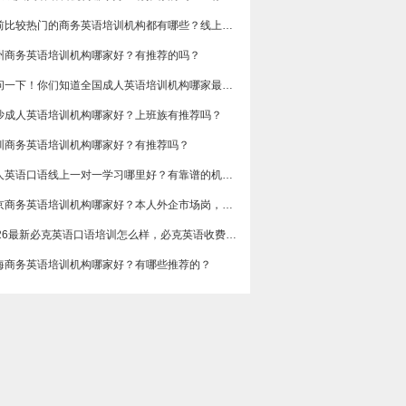
目前比较热门的商务英语培训机构都有哪些？线上好吗？还是线下呢？
州商务英语培训机构哪家好？有推荐的吗？
想问一下！你们知道全国成人英语培训机构哪家最好吗？收费多少呢？
沙成人英语培训机构哪家好？上班族有推荐吗？
圳商务英语培训机构哪家好？有推荐吗？
成人英语口语线上一对一学习哪里好？有靠谱的机构可以推荐吗？
​北京商务英语培训机构哪家好？本人外企市场岗，急需提升谈判和汇报口语，求真实体验分享，广告勿扰，谢谢
2026最新必克英语口语培训怎么样，必克英语收费价格多少？
海商务英语培训机构哪家好？有哪些推荐的？