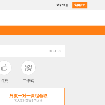
登录/注册
官网首页

31169

点赞
二维码
外教一对一课程领取
私人定制英语学习方法