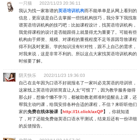
一只猫
2022/11/23 20:36:11
我认为找一家靠谱的
英语培训机构
而不能单单是从网上看到的
信息，更应该是自己去掌握一些找机构技巧，我分享下我找靠
谱英语培训机构的技巧吧：比如课程设计，找英语培训机构，
我觉得课程的设计是否能跟得上就显得尤为重要了。可能有些
机构由于师资、规模、对课程的重视程度不足等原因导致课程
得不到及时更新。学的知识没有针对性，跟不上自己的需求，
对我来说，这是非常不利的。所以这点大家找英语培训机构的
时候要了解。
阴天快乐
2022/11/23 19:36:03
自己在去年因为口语不好就报名了一家叫必克英语的培训班，
这家线上英语培训班简直让人太“可恨了”，因为教学服务做得
那么好，想偷个懒不学习，都被助教老师准时提醒去上课，还
帮我主动约课，给我安排各种合适的课程，不信？来听听他们
家的
免费在线体验课【
http://1t.click/axQP
】
，你就知道
了，对了还能免费做英语口语水平测试，结束后还有一份详细
的反馈报告。