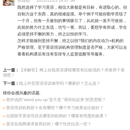
你我他
2022/11/23 18:57:36
既然选择了学习英语，相信大家都是有目标，有进取心的。但
自制力这个东西，真的很难捉摸。举个例子可能你勤学苦练了
一个月，但有一天被别的事情吸引了，从此就一发不可收拾，
此前的努力付之东流，功亏一篑。所以，要想学有所成，学生
必须坚持不懈的努力，持之以恒的学习。
怎样才能做到坚持不懈，持之以恒?我们的内在动力+机构的
严格管理。至于英语培训机构管理制度是否严格，大家可以去
看看机构课后有没有安排专人监督提醒等等服务。
上一篇：
【求解答】网上在线英语课程哪里有比较强的？求推荐个靠
谱吧！
下一篇：
线上外贸英语培训难学吗？哪家好？怎么选？
猜你会感兴趣的话题:
老外说的“stand you up”是不是 “请你站起来”的意思呢？
英语培训机构前十名有哪些？哪个学习效果会比较好？
出国留学英语培训去哪里的机构好？哪家有明显的效果？
英语在线网课求推荐好的！哪个性价比高一些？