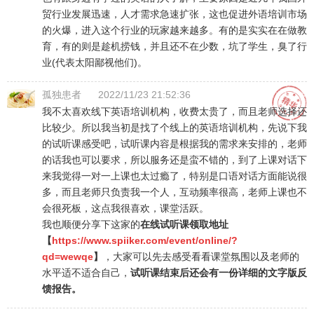
贸行业发展迅速，人才需求急速扩张，这也促进外语培训市场
的火爆，进入这个行业的玩家越来越多。有的是实实在在做教
育，有的则是趁机捞钱，并且还不在少数，坑了学生，臭了行
业(代表太阳鄙视他们)。
孤独患者
2022/11/23 21:52:36
我不太喜欢线下英语培训机构，收费太贵了，而且老师选择还
比较少。所以我当初是找了个线上的英语培训机构，先说下我
的试听课感受吧，试听课内容是根据我的需求来安排的，老师
的话我也可以要求，所以服务还是蛮不错的，到了上课对话下
来我觉得一对一上课也太过瘾了，特别是口语对话方面能说很
多，而且老师只负责我一个人，互动频率很高，老师上课也不
会很死板，这点我很喜欢，课堂活跃。
我也顺便分享下这家的
在线试听课领取地址
【
https://www.spiiker.com/event/online/?
qd=wewqe
】
，大家可以先去感受看看课堂氛围以及老师的
水平适不适合自己，
试听课结束后还会有一份详细的文字版反
馈报告。