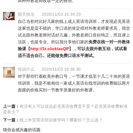
两种外教老师收取一定的费用。
阴天快乐
2020/11/03 16:39:29
自己当初对比好几家的线上成人英语培训班，才发现必克英语
这家也是蛮不错的，学口语的肯定得对外教老师要求高，我尝
试去跟外教老师对话好几遍，外教老师口音好纯正，而且课上
活跃，也挺专业。所以我分享他们家的
免费在线一对一外教体
验课【
http://1t.click/axQP
】，可以去跟外教互动，试试看
适不适合自己。还能做免费口语水平测试。
你说什么
2020/11/03 16:36:36
对于那些打着欧美外教口号，一节课才低至十几二十块的英语
培训班，我是不敢相信一家成人英语在线培训的收费能以两片
面膜的价格买到一节教学质量好的外教课。
上一篇：
有没有人可以说说必克英语收费贵不贵？必克英语收费标准
是多少？
下一篇：
线上外贸英语培训难学吗？哪家好？怎么选？
猜你会感兴趣的话题: