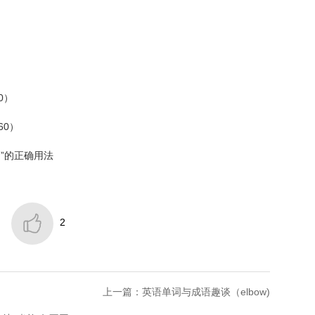
0）
60）
d”的正确用法

2
上一篇：英语单词与成语趣谈（elbow)