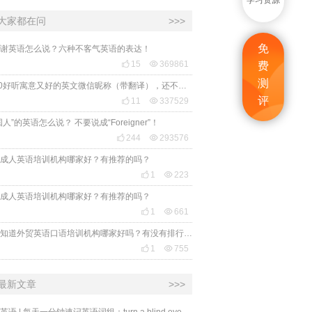
学习资源
大家都在问
>>>
免
谢英语怎么说？六种不客气英语的表达！

15

369861
费
测
2020好听寓意又好的英文微信昵称（带翻译），还不赶紧get起来！
评

11

337529
国人”的英语怎么说？ 不要说成“Foreigner”！

244

293576
成人英语培训机构哪家好？有推荐的吗？

1

223
成人英语培训机构哪家好？有推荐的吗？

1

661
有人知道外贸英语口语培训机构哪家好吗？有没有排行榜参考一下？最好说下费用

1

755
最新文章
>>>
必克英语 | 每天一分钟速记英语词组：turn a blind eye 视而不见