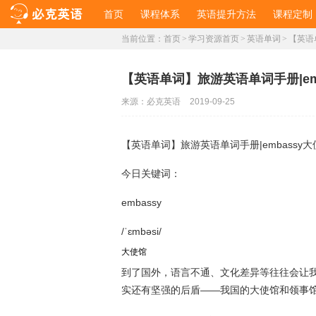
首页
课程体系
英语提升方法
课程定制
当前位置：
首页
>
学习资源首页
>
英语单词
>
【英语
【英语单词】旅游英语单词手册|em
来源：
必克英语
2019-09-25
【英语单词】旅游英语单词手册|embassy
今日关键词：
embassy
/ˈɛmbəsi/
大使馆
到了国外，语言不通、文化差异等往往会让
实还有坚强的后盾——我国的大使馆和领事