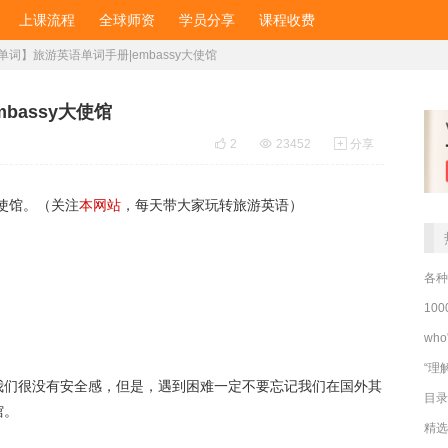
上课流程
全球师资
学员分享
课程收费
单词】旅游英语单词手册|embassy大使馆
bassy大使馆

2

23452

分享
大使馆。（关注
本网站
，每天带大家玩转旅游英语）
各种
10
wh
“理
我们很没有安全感，但是，遇到困难一定不要忘记我们在国外其
目录
馆。
精选