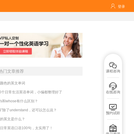

登录

热门文章推荐
课程咨询
颜色的英文单词

00个日常生活英语单词，小编都整理好了
在线咨询
o's和whose有什么区别？

解”除了understand，还可以怎么说？
预约试听
的英文是什么？

日常英语口语100句，太实用了！