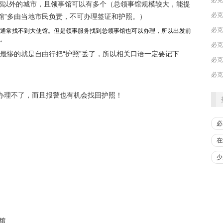
都以外的城市，且领事馆可以有多个（总领事馆规模较大，能提
馆”多由当地市民负责，不可办理签证和护照。）
通常找不到大使馆。但是领事服务找到总领事馆也可以办理，所以出发前
。
​必
？最惨的就是自由行把“护照”丢了，所以相关口语一定要记下
​必
办理不了，而且报警也有机会找回护照！
必
在
少
事馆