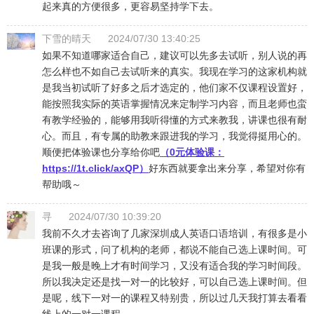
起来真的方便很多，更容易坚持学下去。
下雪的晴天
2024/07/30 13:40:25
如果不知道哪家适合自己，建议可以先多去试听，别人说的再
怎么样也不如自己去试听来的真实。我现在学习的这家机构就
是我当初试听了好多之后才选定的，他们家不仅课程设置好，
能按照我实际的英语掌握情况来定制学习内容，而且老师也蛮
有教学经验的，能够用我听得懂的方式来教我，讲课也很有耐
心。而且，有专属的助教来跟进我的学习，我觉得挺用心的。
顺便把体验课也分享给你吧
（0元体验课：
https://1t.click/axQP
）
好东西就要拿出来分享，希望对你有
帮助哦～
寻
2024/07/30 10:39:20
我前不久才去咨询了几家深圳成人英语口语培训，有很多是小
班课的形式，问了机构的老师，都说不能自己选上课时间。可
是我一般是晚上才有时间学习，又没有适合我的学习时间段。
所以我决定还是找一对一的比较好，可以自己选上课时间。但
是呢，线下一对一的课程又特别贵，所以过几天我打算去看看