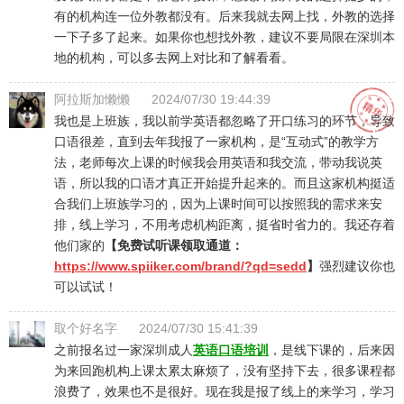
有的机构连一位外教都没有。后来我就去网上找，外教的选择
一下子多了起来。如果你也想找外教，建议不要局限在深圳本
地的机构，可以多去网上对比和了解看看。
阿拉斯加懒懒
2024/07/30 19:44:39
我也是上班族，我以前学英语都忽略了开口练习的环节，导致
口语很差，直到去年我报了一家机构，是“互动式”的教学方
法，老师每次上课的时候我会用英语和我交流，带动我说英
语，所以我的口语才真正开始提升起来的。而且这家机构挺适
合我们上班族学习的，因为上课时间可以按照我的需求来安
排，线上学习，不用考虑机构距离，挺省时省力的。我还存着
他们家的
【免费试听课领取通道：
https://www.spiiker.com/brand/?qd=sedd
】
强烈建议你也
可以试试！
取个好名字
2024/07/30 15:41:39
之前报名过一家深圳成人
英语口语培训
，是线下课的，后来因
为来回跑机构上课太累太麻烦了，没有坚持下去，很多课程都
浪费了，效果也不是很好。现在我是报了线上的来学习，学习