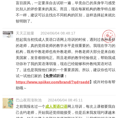
盲目跟风，一定要亲自去试听一遍，毕竟自己的亲身学习感受
比别人的评价要来的真实。而且，现在每家机构的教学特点都
不一样，建议可以去找出不同机构的区别，这样选择起来就比
较明朗了。
天天正能量
2024/06/04 08:48:17
想起我当初找成人英语口语网上培训的时候，遇到过各种各样
的老师，真的觉得老师的教学水平是很重要的。我现在学习的
机构，既有中教老师也有外教老师。外教老师大部分是来自欧
美国家，发音都很纯正。而且老师的教学经验很足，帮助我成
功弥补了我的英语薄弱项，现在已经能够和外教纯英语对话
了。这也是我报他们家的一个重要原因。所以，建议你也可以
试一试他们家的
【免费试听课：
https://www.spiiker.com/brand/?qd=sedd
】
或许对你有帮
助哦～
巴山夜雨涨秋池
2024/06/04 08:45:11
之前我报名过一个
成人英语口语
网上培训，每次上课都要我自
己去约老师，开始我还觉得能接受，但是后来我发现约课越来