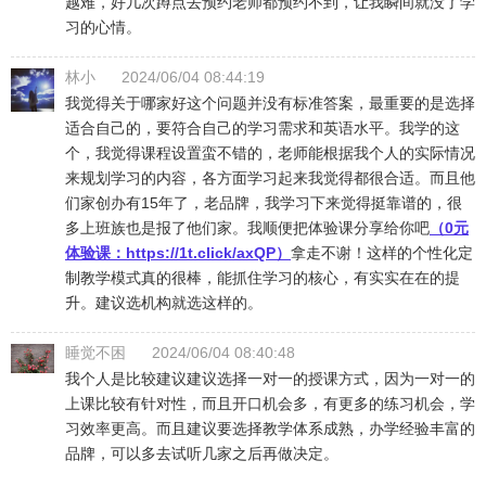
越难，好几次蹲点去预约老师都预约不到，让我瞬间就没了学
习的心情。
林小
2024/06/04 08:44:19
我觉得关于哪家好这个问题并没有标准答案，最重要的是选择
适合自己的，要符合自己的学习需求和英语水平。我学的这
个，我觉得课程设置蛮不错的，老师能根据我个人的实际情况
来规划学习的内容，各方面学习起来我觉得都很合适。而且他
们家创办有15年了，老品牌，我学习下来觉得挺靠谱的，很
多上班族也是报了他们家。我顺便把体验课分享给你吧
（0元
体验课：
https://1t.click/axQP
）
拿走不谢！这样的个性化定
制教学模式真的很棒，能抓住学习的核心，有实实在在的提
升。建议选机构就选这样的。
睡觉不困
2024/06/04 08:40:48
我个人是比较建议建议选择一对一的授课方式，因为一对一的
上课比较有针对性，而且开口机会多，有更多的练习机会，学
习效率更高。而且建议要选择教学体系成熟，办学经验丰富的
品牌，可以多去试听几家之后再做决定。