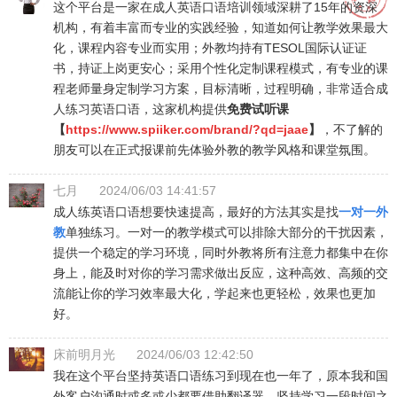
这个平台是一家在成人英语口语培训领域深耕了15年的资深
机构，有着丰富而专业的实践经验，知道如何让教学效果最大
化，课程内容专业而实用；外教均持有TESOL国际认证证
书，持证上岗更安心；采用个性化定制课程模式，有专业的课
程老师量身定制学习方案，目标清晰，过程明确，非常适合成
人练习英语口语，这家机构提供
免费试听课
【
https://www.spiiker.com/brand/?qd=jaae
】
，不了解的
朋友可以在正式报课前先体验外教的教学风格和课堂氛围。
七月
2024/06/03 14:41:57
成人练英语口语想要快速提高，最好的方法其实是找
一对一外
教
单独练习。一对一的教学模式可以排除大部分的干扰因素，
提供一个稳定的学习环境，同时外教将所有注意力都集中在你
身上，能及时对你的学习需求做出反应，这种高效、高频的交
流能让你的学习效率最大化，学起来也更轻松，效果也更加
好。
床前明月光
2024/06/03 12:42:50
我在这个平台坚持英语口语练习到现在也一年了，原本我和国
外客户沟通时或多或少都要借助翻译器，坚持学习一段时间之