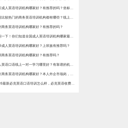
重庆成人英语培训机构哪家好？有推荐的吗？坐标重庆，目前在解放碑一家外贸公司做跟单
目前比较热门的商务英语培训机构都有哪些？线上好吗？还是线下呢？
州商务英语培训机构哪家好？有推荐的吗？
想问一下！你们知道全国成人英语培训机构哪家最好吗？收费多少呢？
沙成人英语培训机构哪家好？上班族有推荐吗？
圳商务英语培训机构哪家好？有推荐吗？
成人英语口语线上一对一学习哪里好？有靠谱的机构可以推荐吗？
​北京商务英语培训机构哪家好？本人外企市场岗，急需提升谈判和汇报口语，求真实体验分享，广告勿扰，谢谢
2026最新必克英语口语培训怎么样，必克英语收费价格多少？