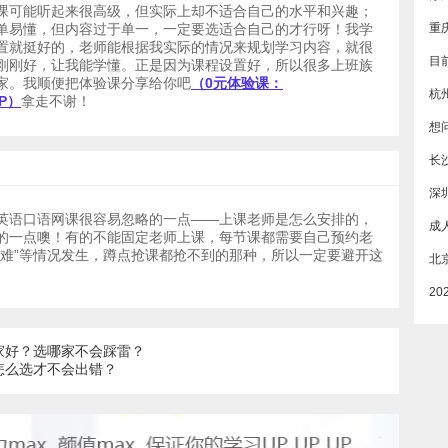
课可能听起来很高级，但实际上却不适合自己的水平和兴趣；
单易懂，但内容过于单一，一定要选适合自己的才行呀！我学
置就挺好的，老师能根据我实际的情况来规划学习内容，就很
刚刚好，让我能学懂。正是因为课程设置好，所以很多上班族
家。我顺便把体验课分享给你吧
（0元体验课：
杭
QP
）
拿走不谢！
长
深
英语口语网课很容易忽略的一点——上课老师是怎么安排的，
的一点噢！有的不能固定老师上课，每节课都需要自己预约老
课难”等情况发生，蹲点抢课都抢不到的那种，所以一定要避开这
家好？选哪家不会踩雷？
怎么选才不会出错？