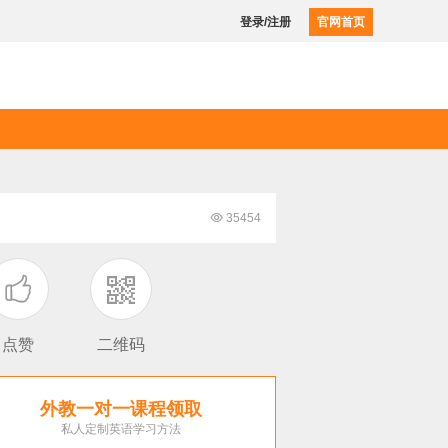
登录/注册
官网首页

35454

点赞
二维码
外教一对一课程领取
私人定制英语学习方法