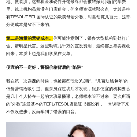
地、做装潢，这些租金和硬件开销最终都会被转嫁到我们的学费
里。线上机构虽然没有门店租金，但名师资源就那么点，尤其是持
有TESOL/TEFL国际认证的欧美母语外教，时薪动辄几百元，这部
分硬成本是省不下来的。
第二是海量的营销成本。
你可能注意到了，很多大型机构到处打广
告、请明星代言。这些动辄几千万的宣发费用，最终都是靠卖课收
回来，本质上也是我们学员在买单。
便宜的不一定好，警惕价格背后的“陷阱”
我在第一次选课的时候，也被那些“9块9试听”、“几百块钱包年”的
低价营销给吸引过。但亲身踩过坑后才发现，很多便宜的机构要么
是几十个人挤在一起的大班录播课，老师根本管不过来；要么所谓
的“外教”连最基本的TEFL/TESOL资质证书都没有，一堂课听下来
不仅没进步，反而学到了错误的口音。