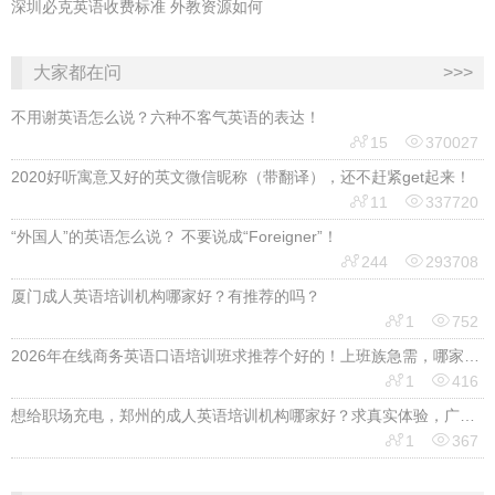
深圳必克英语收费标准 外教资源如何
大家都在问
>>>
不用谢英语怎么说？六种不客气英语的表达！


15
370027
2020好听寓意又好的英文微信昵称（带翻译），还不赶紧get起来！


11
337720
“外国人”的英语怎么说？ 不要说成“Foreigner”！


244
293708
厦门成人英语培训机构哪家好？有推荐的吗？


1
752
2026年在线商务英语口语培训班求推荐个好的！上班族急需，哪家好？


1
416
想给职场充电，郑州的成人英语培训机构哪家好？求真实体验，广告勿扰，感谢！


1
367