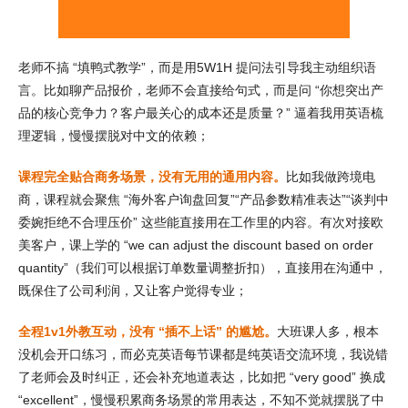
老师不搞 “填鸭式教学”，而是用5W1H 提问法引导我主动组织语
言。比如聊产品报价，老师不会直接给句式，而是问 “你想突出产
品的核心竞争力？客户最关心的成本还是质量？” 逼着我用英语梳
理逻辑，慢慢摆脱对中文的依赖；
课程完全贴合商务场景，没有无用的通用内容。
比如我做跨境电
商，课程就会聚焦 “海外客户询盘回复”“产品参数精准表达”“谈判中
委婉拒绝不合理压价” 这些能直接用在工作里的内容。有次对接欧
美客户，课上学的 “we can adjust the discount based on order
quantity”（我们可以根据订单数量调整折扣），直接用在沟通中，
既保住了公司利润，又让客户觉得专业；
全程1v1外教互动，没有 “插不上话” 的尴尬。
大班课人多，根本
没机会开口练习，而必克英语每节课都是纯英语交流环境，我说错
了老师会及时纠正，还会补充地道表达，比如把 “very good” 换成
“excellent”，慢慢积累商务场景的常用表达，不知不觉就摆脱了中