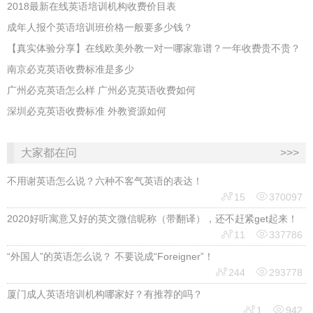
2018最新在线英语培训机构收费价目表
成年人报个英语培训班价格一般要多少钱？
【真实体验分享】在线欧美外教一对一哪家靠谱？一年收费贵不贵？
南京必克英语收费标准是多少
广州必克英语怎么样 广州必克英语收费如何
深圳必克英语收费标准 外教资源如何
大家都在问
>>>
不用谢英语怎么说？六种不客气英语的表达！


15
370097
2020好听寓意又好的英文微信昵称（带翻译），还不赶紧get起来！


11
337786
“外国人”的英语怎么说？ 不要说成“Foreigner”！


244
293778
厦门成人英语培训机构哪家好？有推荐的吗？


1
942