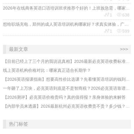
2026年在线商务英语口语培训班求推荐个好的！上班族急需，哪家好？


1
638
想给职场充电，郑州的成人英语培训机构哪家好？求真实体验，广告勿扰，感谢！


1
599
最新文章
>>>
【目前已经上了三个月的我说说真相】2026最新必克英语收费标准多少？靠谱吗？有坑吗？
线上英语机构价格对比：哪家真正适合长期学？
【2026英语报课指南】想要高性价比选课？先看懂英语培训的钱到底花在哪
​一年砸了上万块，必克英语到底是不是智商税？2026必克英语靠谱吗？有没有效果？
【2026测评】必克英语价格贵吗？真的值得报？亲身体验的来解答
【内部学员来透露】2026最新杭州必克英语收费贵不贵？多少钱？效果怎么样？靠谱吗？
热门标签