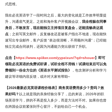
式思维。
我在必克英语学了一段时间之后，最大的变化就是工作效率明显提
升，沟通底气更足。之前和海外客户开视频会议，
我全程躲在同事
身后，不敢发言，现在能独立主持项目复盘会，还能流畅表达观
点
；之前写英文邮件，反复修改还是被客户指出不地道，现在能快
速写出专业邮件，客户反馈 “表达很清晰，不用额外沟通”；已经能
独立完成合同谈判，还因为沟通能力突出获得了升职。
点击【
https://www.spiiker.com/yypeixun/?qd=shouer
】即可
领取必克英语的免费试听课，试听全程不用钱！试课结束后可以免
费领到一份全方位的《英语水平测试报告》
，包含测评分析和学习
建议等详细内容反馈，或许对大家有帮助~
【2026最新必克英语课程价格表】商务英语费用多少？贵吗？效
果好吗？
以上就是我的亲身经验分享了，总的来说，2026年的职
场英语学习，拼的不再是投入多少，而是方法对不对。如果你也曾
在跨国会议前紧张到手心冒汗，不妨给自己一个机会。