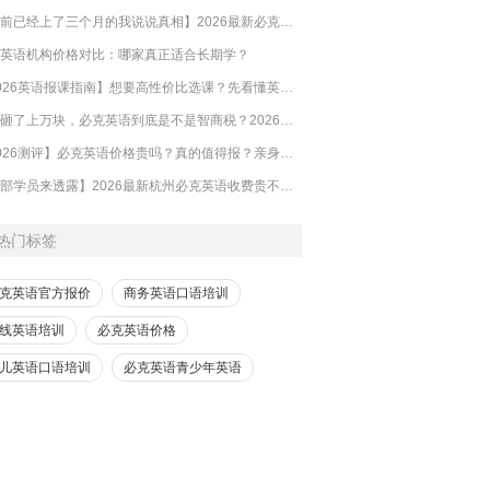
【目前已经上了三个月的我说说真相】2026最新必克英语收费标准多少？靠谱吗？有坑吗？
英语机构价格对比：哪家真正适合长期学？
【2026英语报课指南】想要高性价比选课？先看懂英语培训的钱到底花在哪
​一年砸了上万块，必克英语到底是不是智商税？2026必克英语靠谱吗？有没有效果？
【2026测评】必克英语价格贵吗？真的值得报？亲身体验的来解答
【内部学员来透露】2026最新杭州必克英语收费贵不贵？多少钱？效果怎么样？靠谱吗？
热门标签
克英语官方报价
商务英语口语培训
线英语培训
必克英语价格
儿英语口语培训
必克英语青少年英语