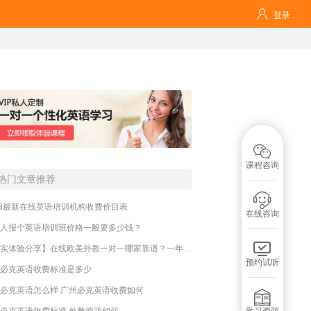

登录

课程咨询
热门文章推荐

18最新在线英语培训机构收费价目表
在线咨询
人报个英语培训班价格一般要多少钱？

【真实体验分享】在线欧美外教一对一哪家靠谱？一年收费贵不贵？
预约试听
必克英语收费标准是多少
必克英语怎么样 广州必克英语收费如何

必克英语收费标准 外教资源如何