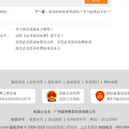
不高？
下一篇：
​英语机构有推荐的吗？学习效果好不好？
学习英语需要多少费用？
我来揭秘！必克英语培训到底好不好？必克英语收费合不合理？
深圳【必克英语收费】高不高？
东莞必克英语效果怎么样，东莞必克英语收费标准
南京必克英语收费标准是多少
服务协议
|
合作代理
|
隐私保护
|
版权所有
|
联系我们
|
网站地图
粤公网安备
国家企业信用
网站备案信息
44010602001287号
信息公示系统
粤ICP备09220
检索企业名：广州能率教育科技有限公司
经营许可：
教育许可
|
营业执照
|
ICP经营许可：粤B2－20110066
ker.com 版权所有 © 2009-2026
找在线英语口语培训
，上
必克英语
热线电话：400-009-