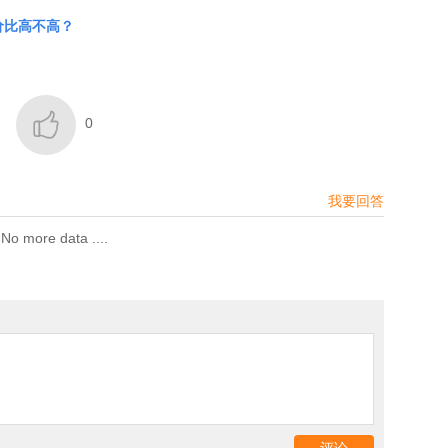
价比高不高？

0
我要回答
No more data ....