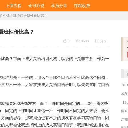
上课流程
全球师资
学员分享
课程收费
多少钱？哪个口语班性价比高？
语班性价比高？

0

8683

分享
价比高？
市面上成人英语培训机构可以说的上是非常多，作为一
费标准都是不一样的，那么至于哪个口语班性价比高这个问题，
设置都不一样，大家在找成人英语口语班时可以先去试听过口语
20
成年
要200块钱左右，而且上课时间是固定的... ...对于我这些
而且固定的上课时间让我这一种工作时间不固定的人来说，会延
南京
多方面的思考。那我周边也有不少的朋友有在学习英语口语，因
广州
数的人都会让我选择网上的成人英语口语班；我那时候还担心在
深圳