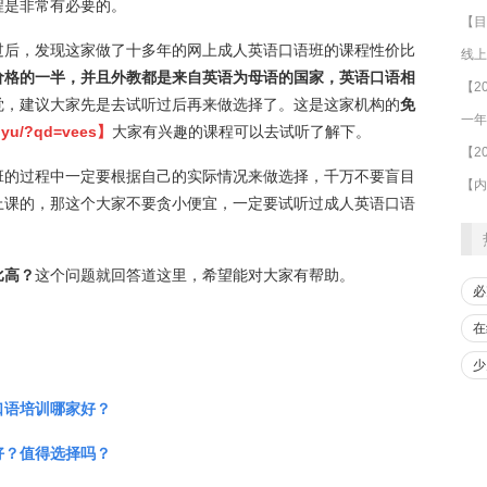
程是非常有必要的。
过后，发现这家做了十多年的网上成人英语口语班的课程性价比
线上
价格的一半，并且外教都是来自英语为母语的国家，英语口语相
觉，建议大家先是去试听过后再来做选择了。这是这家机构的
免
ouyu/?qd=vees
】
大家有兴趣的课程可以去试听了解下。
班的过程中一定要根据自己的实际情况来做选择，千万不要盲目
上课的，那这个大家不要贪小便宜，一定要试听过成人英语口语
比高？
这个问题就回答道这里，希望能对大家有帮助。
必
在
少
口语培训哪家好？
好？值得选择吗？