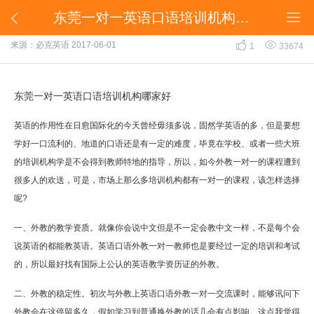
东莞一对一英语口语培训机构哪家好


东莞一对一英语口语培训机构哪家好


来源：必克英语
2017-06-01
1
33674
东莞一对一英语口语培训机构哪家好
英语的作用性在日愈国际化的今天曾经毋须多说，固然学英语的多，但是要想
学好一口流利的、地道的口语还是有一定的难度，毕竟在学校、或者一些大班
的培训机构学是不会得到教师特地的指导，所以，如今外教一对一的课程遭到
很多人的欢送，可是，市场上那么多培训机构都有一对一的课程，该怎样选择
呢?
一、外教的教学资质。就像你会说中文但是不一定会教中文一样，不是每个会
说英语的都能教英语。英语口语外教一对一教师也是要经过一定的培训和考试
的，所以最好找有国际上公认的英语教学资历证的外教。
二、外教的稳定性。初次与外教上英语口语外教一对一交流课时，能够讯问下
外教会在这停留多久，假如学习到普通换外教的话几会有点影响。这点我觉得