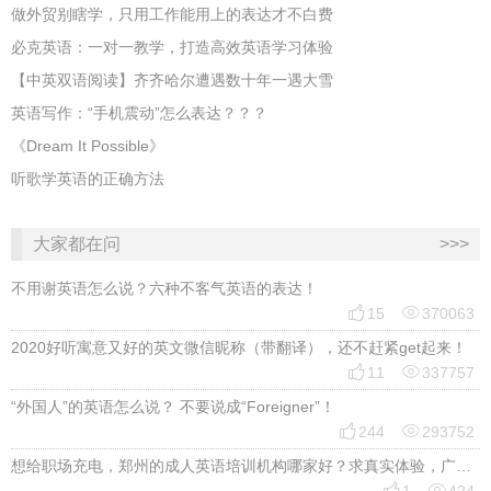
做外贸别瞎学，只用工作能用上的表达才不白费
必克英语：一对一教学，打造高效英语学习体验
【中英双语阅读】齐齐哈尔遭遇数十年一遇大雪
英语写作：“手机震动”怎么表达？？？
《Dream It Possible》
听歌学英语的正确方法
大家都在问
>>>
不用谢英语怎么说？六种不客气英语的表达！


15
370063
2020好听寓意又好的英文微信昵称（带翻译），还不赶紧get起来！


11
337757
“外国人”的英语怎么说？ 不要说成“Foreigner”！


244
293752
想给职场充电，郑州的成人英语培训机构哪家好？求真实体验，广告勿扰，感谢！

