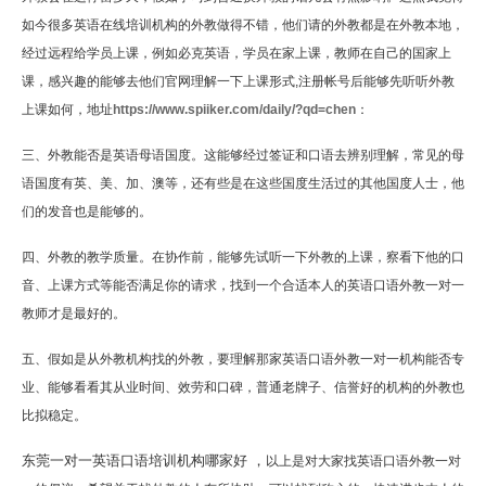
如今很多英语在线培训机构的外教做得不错，他们请的外教都是在外教本地，
经过远程给学员上课，例如必克英语，学员在家上课，教师在自己的国家上
课，感兴趣的能够去他们官网理解一下上课形式,注册帐号后能够先听听外教
上课如何，地址
https://www.spiiker.com/daily/?qd=chen
：
三、外教能否是英语母语国度。这能够经过签证和口语去辨别理解，常见的母
语国度有英、美、加、澳等，还有些是在这些国度生活过的其他国度人士，他
们的发音也是能够的。
四、外教的教学质量。在协作前，能够先试听一下外教的上课，察看下他的口
音、上课方式等能否满足你的请求，找到一个合适本人的英语口语外教一对一
教师才是最好的。
五、假如是从外教机构找的外教，要理解那家英语口语外教一对一机构能否专
业、能够看看其从业时间、效劳和口碑，普通老牌子、信誉好的机构的外教也
比拟稳定。
东莞一对一英语口语培训机构哪家好 ，
以上是对大家找英语口语外教一对