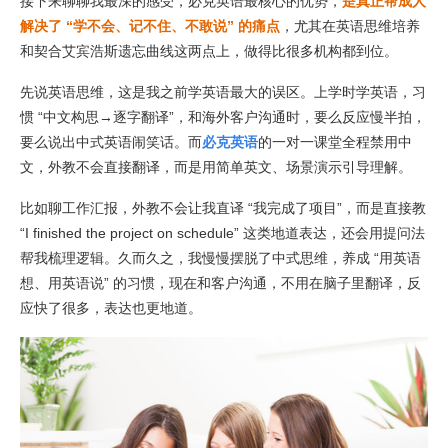
接下来聊聊我最深的感受，必克英语最核心的优势，
是真正帮成人
解决了 “学不会、记不住、不敢说” 的痛点
，尤其在英语思维培养
和契合艾宾浩斯遗忘曲线这两点上，做得比很多机构都到位。
先说英语思维，这是我之前学英语最大的误区。上学时学英语，习
惯 “中文构思→逐字翻译”，和海外客户沟通时，要么反应慢半拍，
要么说出中式英语闹笑话。而
必克英语
的一对一课堂全程禁用中
文，外教不会直接翻译，而是用简单英文、场景演示引导理解。
比如聊工作汇报，外教不会让我直译 “我完成了项目”，而是直接教
“I finished the project on schedule” 这类地道表达，还会用提问法
帮我梳理逻辑。久而久之，我慢慢摆脱了中式思维，养成 “用英语
想、用英语说” 的习惯，现在和客户沟通，不用在脑子里翻译，反
应快了很多，表达也更地道。