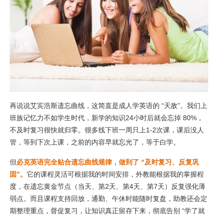
再说说艾宾浩斯遗忘曲线，这简直是成人学英语的 “天敌”。我们上
班族记忆力不如学生时代，新学的知识24小时后就会忘掉 80%，
不及时复习很快就归零。很多线下班一周只上1-2次课，课后没人
管，等到下次上课，之前的内容早就忘光了，等于白学。
但
必克英语完全贴合遗忘曲线规律，做到了 “及时复习、反复巩
固”。
它的课程灵活可根据我的时间安排，外教能根据我的掌握程
度，在遗忘黄金节点（当天、第2天、第4天、第7天）反复强化薄
弱点。而且课程支持回放，通勤、午休时能随时复盘，助教还会定
期整理重点，督促复习，让知识真正留存下来，彻底告别 “学了就