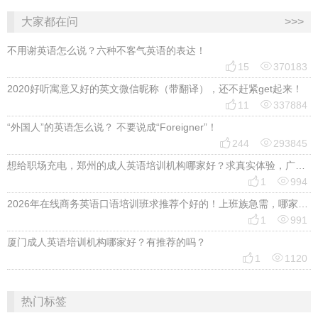
大家都在问
>>>
不用谢英语怎么说？六种不客气英语的表达！


15
370183
2020好听寓意又好的英文微信昵称（带翻译），还不赶紧get起来！


11
337884
“外国人”的英语怎么说？ 不要说成“Foreigner”！


244
293845
想给职场充电，郑州的成人英语培训机构哪家好？求真实体验，广告勿扰，感谢！


1
994
2026年在线商务英语口语培训班求推荐个好的！上班族急需，哪家好？


1
991
厦门成人英语培训机构哪家好？有推荐的吗？


1
1120
热门标签