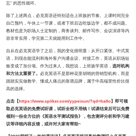
忘” 的恶性循环。
除了上述两点，必克英语还特别适合上班族的节奏。上课时间完全
自己预约，午休上一节课，或者下班后边吃饭边学，都不成问题。
教材也是为职场人士定制的，商务谈判、邮件写作、会议演讲等内
容非常实用，学完第二天就能用到工作中。
自从在必克英语学了之后，我的变化很明显：从开口紧张、中式英
语，到现在能流利和海外客户沟通会议、对接工作，英语从职场短
板变成了加分项。作为过来人，我想说，上班族学英语，
选对机构
和方法太重要了。
必克英语不是那种花里胡哨的营销型机构，而是
踏踏实实做教学、懂成人痛点的靠谱品牌，属于中高端里性价比很
高的选择。
点击【
https://www.spiiker.com/yypeixun/?qd=hallo
】即可领
取必克英语的免费试听课，试听全程不用钱！试课结束后可以免费
领到一份全方位的《英语水平测试报告》，包含测评分析和学习建
议等详细内容反馈，或许对大家有帮助~