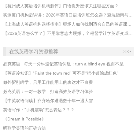
【杭州成人英语培训机构测评】口语提升应该关注哪些方面？
实测厦门机构后讲讲：2026年英语口语培训班怎么选？避坑指南与高效学习新范式
【上海成人英语机构选择指南】职场人如何找到适合自己的英语课程？
【2026英语怎么学？】不用靠意志力硬撑，全程督学让学英语变成日常习惯
在线英语学习资源推荐
>>>
必克英语 | 每天一分钟速记英语词组：turn a blind eye 视而不见
​【英语冷知识】“Paint the town red” 可不是“把小镇涂成红色”
做外贸别瞎学，只用工作能用上的表达才不白费
必克英语：一对一教学，打造高效英语学习体验
【中英双语阅读】齐齐哈尔遭遇数十年一遇大雪
英语写作：“手机震动”怎么表达？？？
《Dream It Possible》
听歌学英语的正确方法