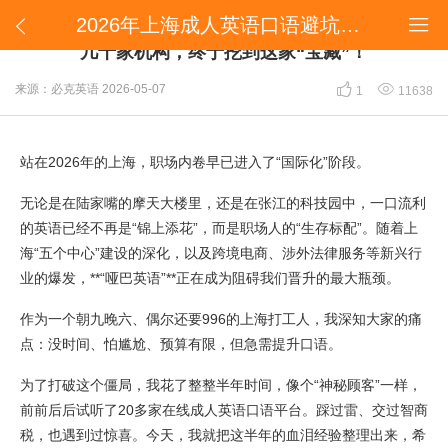
2026年上海成人英语口语避坑指南：耗时半年测评几十家机构，终于挖到这家“宝藏”！


2026年上海成人英语口语避坑指南：耗时半年测评
几十家机构，终于挖到这家“宝藏”！


来源：必克英语
2026-05-07
1
11638
站在2026年的上海，职场内卷早已进入了“国际化”阶段。
无论是在陆家嘴的摩天大楼里，还是在张江的科技园中，一口流利
的英语已经不再是“锦上添花”，而是职场人的“生存标配”。随着上
海“五个中心”建设的深化，以及跨境电商、涉外法律服务等新兴行
业的爆发，**“哑巴英语”**正在成为阻碍我们晋升的最大瓶颈。
作为一个朝九晚六、偶尔还要996的上海打工人，我深知大家的痛
点：没时间、怕尴尬、预算有限，但急需提升口语。
为了打破这个僵局，我花了整整半年时间，像个“神秘顾客”一样，
前前后后试听了20多家在线成人英语口语平台。踩过雷、交过智商
税，也遇到过惊喜。今天，我就把这半年的血泪经验整理出来，希