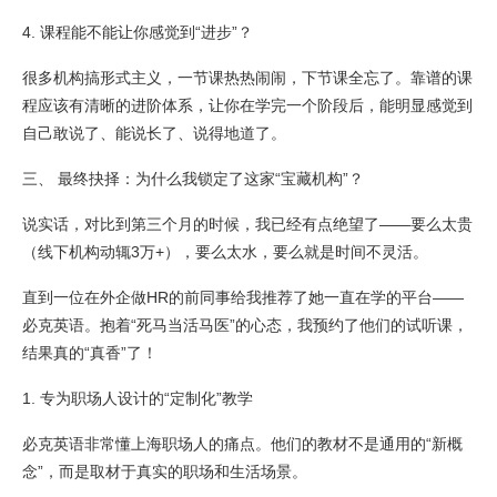
4. 课程能不能让你感觉到“进步”？
很多机构搞形式主义，一节课热热闹闹，下节课全忘了。靠谱的课
程应该有清晰的进阶体系，让你在学完一个阶段后，能明显感觉到
自己敢说了、能说长了、说得地道了。
三、 最终抉择：为什么我锁定了这家“宝藏机构”？
说实话，对比到第三个月的时候，我已经有点绝望了——要么太贵
（线下机构动辄3万+），要么太水，要么就是时间不灵活。
直到一位在外企做HR的前同事给我推荐了她一直在学的平台——
必克英语。抱着“死马当活马医”的心态，我预约了他们的试听课，
结果真的“真香”了！
1. 专为职场人设计的“定制化”教学
必克英语非常懂上海职场人的痛点。他们的教材不是通用的“新概
念”，而是取材于真实的职场和生活场景。