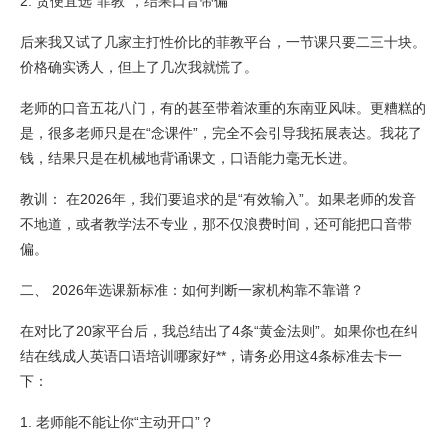
2. 贪便宜选“菲教”，结果口音带偏
后来我又试了几家主打性价比的菲教平台，一节课只要二三十块。
价格确实诱人，但上了几次我就慌了。
老师的口音五花八门，有的甚至带着浓重的东南亚风味。更糟糕的
是，很多老师只是在“念课件”，完全不会引导我拓展表达。我花了
钱，结果只是在机械地背诵课文，口语能力毫无长进。
教训： 在2026年，我们要追求的是“有效输入”。如果老师的发音
不地道，或者教学法不专业，那不仅浪费时间，还可能把口音带
偏。
二、 2026年选课新标准：如何判断一家机构靠不靠谱？
在对比了20家平台后，我总结出了4条“黄金法则”。如果你也在纠
结在线成人英语口语培训哪家好**，请务必用这4条标准去卡一
下：
1. 老师能不能让你“主动开口”？