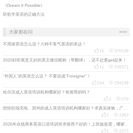
《Dream It Possible》
听歌学英语的正确方法
大家都在问
>>>
不用谢英语怎么说？六种不客气英语的表达！


15
370538
2020好听寓意又好的英文微信昵称（带翻译），还不赶紧get起来！


11
338371
“外国人”的英语怎么说？ 不要说成“Foreigner”！


244
294238
哈尔滨成人英语培训机构哪家好？有推荐的吗？


1
276
想给职场充电，郑州的成人英语培训机构哪家好？求真实体验，广告勿扰，感谢！


1
1963
2026年在线商务英语口语培训班求推荐个好的！上班族急需，哪家好？


1
2073