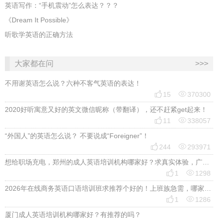
英语写作：“手机震动”怎么表达？？？
《Dream It Possible》
听歌学英语的正确方法
大家都在问
>>>
不用谢英语怎么说？六种不客气英语的表达！


15
370300
2020好听寓意又好的英文微信昵称（带翻译），还不赶紧get起来！


11
338057
“外国人”的英语怎么说？ 不要说成“Foreigner”！


244
293971
想给职场充电，郑州的成人英语培训机构哪家好？求真实体验，广告勿扰，感谢！


1
1298
2026年在线商务英语口语培训班求推荐个好的！上班族急需，哪家好？


1
1286
厦门成人英语培训机构哪家好？有推荐的吗？