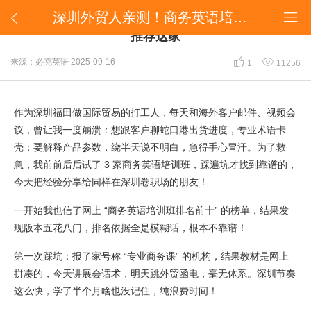
深圳外贸人亲测！商务英语培训班怎么选？避坑后推荐这家


深圳外贸人亲测！商务英语培训班怎么选？避坑后
推荐这家


来源：必克英语
2025-09-16
1
11256
作为深圳福田做国际贸易的打工人，每天和海外客户邮件、视频会
议，曾让我一度崩溃：想跟客户聊蛇口港出货进度，专业术语卡
壳；要解释产品参数，绕半天说不明白，急得手心冒汗。为了救
急，我前前后后试了 3 家商务英语培训班，踩遍坑才找到靠谱的，
今天把经验分享给同样在深圳卷职场的朋友！
一开始我也信了网上 “商务英语培训班排名前十” 的榜单，结果发
现版本五花八门，排名依据全是模糊话，根本不靠谱！
第一次踩坑：报了家号称 “专业商务课” 的机构，结果教材是网上
拼凑的，今天讲展会话术，明天跳外贸函电，毫无体系。深圳节奏
这么快，学了半个月啥也没记住，纯浪费时间！