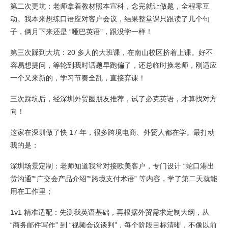
第二次更坑：老师拿着教材照本宣科，念完就让做题，全程零互
动。我本来想练口语应对客户会议，结果整堂课只跟读了几个句
子，俩月下来还是 “哑巴英语”，跟没学一样！
第三次踩到大坑：20 多人的大班课，在南山校区挤着上课。好不
容易想提问，等轮到我时话题早跑偏了，还总临时换老师，刚适应
一个又来新的，学习节奏全乱，直接弃课！
三次踩坑后，经深圳外贸圈朋友推荐，试了必克英语，才算找对方
向！
这家在深圳做了快 17 年，很多跨境电商、外贸人都在学。最打动
我的是：
深圳场景定制：老师知道我常对接欧美客户，专门设计 “蛇口港出
货沟通”“广交会产品介绍”“跨境支付术语” 等内容，学了第二天就能
用在工作里；
1v1 精准适配：先测我英语基础，再根据外贸需求定制大纲，从
“商务邮件写作” 到 “视频会议谈判”，每个阶段目标清晰，不像以前