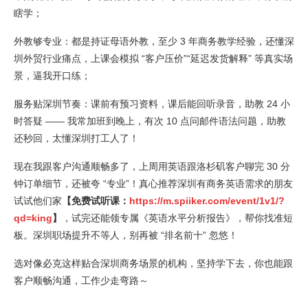
瞎学；
外教够专业：都是持证母语外教，至少 3 年商务教学经验，还懂深
圳外贸行业痛点，上课会模拟 “客户压价”“延迟发货解释” 等真实场
景，逼我开口练；
服务贴深圳节奏：课前有预习资料，课后能回听录音，助教 24 小
时答疑 —— 我常加班到晚上，有次 10 点问邮件语法问题，助教
还秒回，太懂深圳打工人了！
现在我跟客户沟通顺畅多了，上周用英语跟洛杉矶客户聊完 30 分
钟订单细节，还被夸 “专业”！真心推荐深圳有商务英语需求的朋友
试试他们家
【免费试听课：
https://m.spiiker.com/event/1v1/?
qd=king
】
，试完还能领专属《英语水平分析报告》，帮你找准短
板。深圳职场提升不等人，别再被 “排名前十” 忽悠！
选对像必克这样贴合深圳商务场景的机构，坚持学下去，你也能跟
客户顺畅沟通，工作少走弯路～