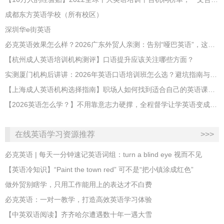
成都东方英语学校（所有校区）
深圳华e街英语
必克英语效果怎么样？2026广东外贸人亲测：告别“哑巴英语”，这才是成年人最高效的自救指南！
【杭州成人英语培训机构测评】口语提升应该关注哪些方面？
实测厦门机构后讲讲：2026年英语口语培训班怎么选？避坑指南与高效学习新范式
【上海成人英语机构选择指南】职场人如何找到适合自己的英语课程？
【2026英语怎么学？】不用靠意志力硬撑，全程督学让学英语变成日常习惯
在线英语学习资源推荐
>>>
必克英语 | 每天一分钟速记英语词组：turn a blind eye 视而不见
​【英语冷知识】“Paint the town red” 可不是“把小镇涂成红色”
做外贸别瞎学，只用工作能用上的表达才不白费
必克英语：一对一教学，打造高效英语学习体验
【中英双语阅读】齐齐哈尔遭遇数十年一遇大雪