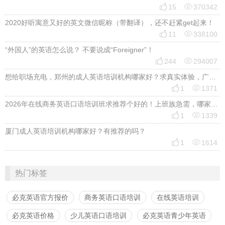


15
370342
2020好听寓意又好的英文微信昵称（带翻译），还不赶紧get起来！


11
338100
“外国人”的英语怎么说？ 不要说成“Foreigner”！


244
294007
想给职场充电，郑州的成人英语培训机构哪家好？求真实体验，广告勿扰，感谢！


1
1371
2026年在线商务英语口语培训班求推荐个好的！上班族急需，哪家好？


1
1339
厦门成人英语培训机构哪家好？有推荐的吗？


1
1614
热门标签
必克英语官方报价
商务英语口语培训
在线英语培训
必克英语价格
少儿英语口语培训
必克英语青少年英语