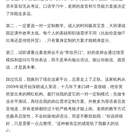
否丰富却无从考证。口语学习中，老师的发音和引导能力直接决定
了你能走多远。
第二，一定要选一对一定制教学。成人的时间极其宝贵，大班课或
固定课件效率太低。每个人的基础和职场需求不同（比如你是做IT
出海还是传统外贸），只有量身定制的方案才能精准提分。
第三，试听课重点看老师会不会“带你开口”。好的老师会通过情景
模拟和提问引导你表达，而不是单向输出语法。能让你敢说、愿意
说，才是真本事。
踩过坑后，我换到了现在这家平台，总算走上了正轨。这家机构从
2009年就开始深耕成人英语，十几年下来口碑一直很稳，绝非突
然冒出来的网红机构。最打动我的是它的一对一定制模式：先做专
业水平测试，再结合我的岗位需求定制方案。外教多为母语者且发
音地道，所有老师都经过十轮严格考核才能上岗。老师的教学方式
也极具启发性，不会枯燥地讲语法，而是不断鼓励我：“你说得很
好，只是需要一点点整理。”这种被肯定的感觉给了我极大的信
心。