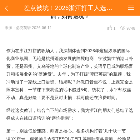
差点被坑！2026浙江打工人选成人英语在线口语培训，如何避坑？


差点被坑！2026浙江打工人选成人英语在线口语培
训，如何避坑？


来源：必克英语
2026-06-11
1
9748
作为在浙江打拼的职场人，我深刻体会到2026年这里浓厚的国际
化商业氛围。无论是杭州蓬勃发展的跨境电商、宁波繁忙的港口外
贸，还是温州、义乌等地的全球化制造产业，英语早已成为职场晋
升和拓展业务的“硬通货”。去年，为了打破“哑巴英语”的瓶颈，我
冲动报了一家线上口语班。结果呢？外教口音重不说，上课完全是
照本宣科，一节课下来我说的话不超过5句。钱花了，水平却纹丝
不动。真是好险！要不是及时止损，我可能还在浪费时间。
经过这次教训，结合当下的市场需求，我为浙江的朋友们总结了选
择成人在线口语培训的“避坑指南”：
第一，别被低价迷惑，师资是核心。很多机构打着“几十块一节
课”的旗号，但老师是否有TESOL/TEFL等国际教学资质、经验是