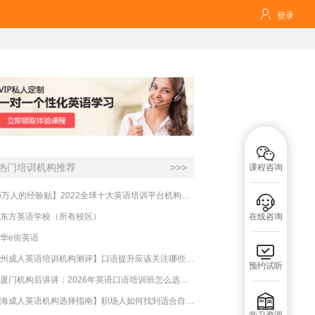

登录

热门培训机构推荐
>>>
课程咨询
【16万人的经验贴】2022全球十大英语培训平台机构榜单，一文告诉你

东方英语学校（所有校区）
在线咨询
华e街英语

【杭州成人英语培训机构测评】口语提升应该关注哪些方面？
预约试听
实测厦门机构后讲讲：2026年英语口语培训班怎么选？避坑指南与高效学习新范式

【上海成人英语机构选择指南】职场人如何找到适合自己的英语课程？