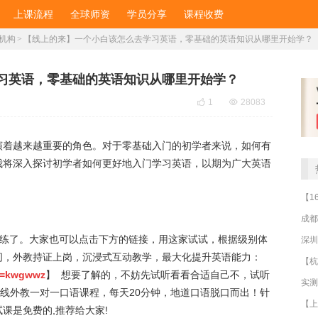
上课流程
全球师资
学员分享
课程收费
机构
>
【线上的来】一个小白该怎么去学习英语，零基础的英语知识从哪里开始学？
习英语，零基础的英语知识从哪里开始学？

1

28083
演着越来越重要的角色。对于零基础入门的初学者来说，如何有
我将深入探讨初学者如何更好地入门学习英语，以期为广大英语
成都
陪练了。大家也可以点击下方的链接，用这家试试，根据级别体
深圳
间，外教持证上岗，沉浸式互动教学，最大化提升英语能力：
qd=kwgwwz
】 想要了解的，不妨先试听看看合适自己不，试听
在线外教一对一口语课程，每天20分钟，地道口语脱口而出！针
课是免费的,推荐给大家!