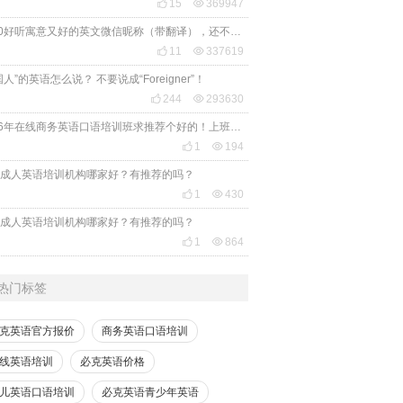

15

369947
2020好听寓意又好的英文微信昵称（带翻译），还不赶紧get起来！

11

337619
国人”的英语怎么说？ 不要说成“Foreigner”！

244

293630
2026年在线商务英语口语培训班求推荐个好的！上班族急需，哪家好？

1

194
成人英语培训机构哪家好？有推荐的吗？

1

430
成人英语培训机构哪家好？有推荐的吗？

1

864
热门标签
克英语官方报价
商务英语口语培训
线英语培训
必克英语价格
儿英语口语培训
必克英语青少年英语