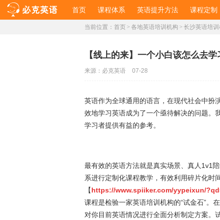
首页
课程体系
英语提升方法
课程定制
当前位置：
首页
>
各地英语培训机构
>
长沙英语培训
【线上的来】一个小白该怎么去学
来源：
必克英语
07-28
英语作为全球通用的语言，在现代社会中扮
效地学习英语成为了一个亟待解决的问题。
学习者提供有益的参考。
最有效的英语方法就是真实场景、真人1v1
系进行定制化课程教学，有效利用碎片化时
【
https://www.spiiker.com/yypeixun/?
课程是检验一家英语培训机构的“试金石”。
对你目前英语情况进行全面分析制定方案。试