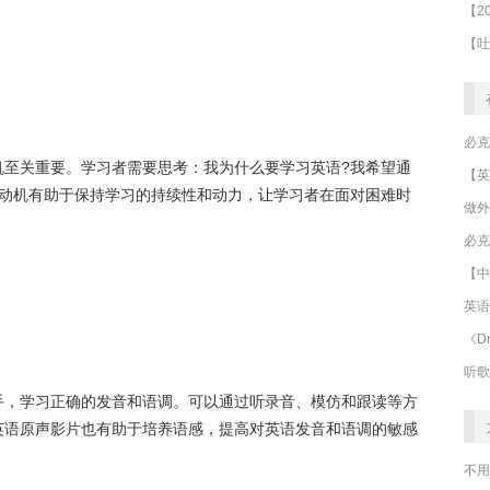
机至关重要。学习者需要思考：我为什么要学习英语?我希望通
和动机有助于保持学习的持续性和动力，让学习者在面对困难时
做外
必克
【中
英语
《Dr
听歌
手，学习正确的发音和语调。可以通过听录音、模仿和跟读等方
英语原声影片也有助于培养语感，提高对英语发音和语调的敏感
不用