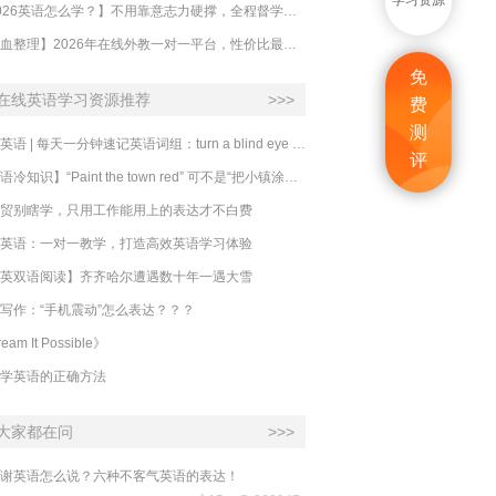
学习资源
【2026英语怎么学？】不用靠意志力硬撑，全程督学让学英语变成日常习惯
【吐血整理】2026年在线外教一对一平台，性价比最高的求推荐！哪家效果好？
免
在线英语学习资源推荐
>>>
费
测
必克英语 | 每天一分钟速记英语词组：turn a blind eye 视而不见
评
​【英语冷知识】“Paint the town red” 可不是“把小镇涂成红色”
贸别瞎学，只用工作能用上的表达才不白费
英语：一对一教学，打造高效英语学习体验
英双语阅读】齐齐哈尔遭遇数十年一遇大雪
写作：“手机震动”怎么表达？？？
eam It Possible》
学英语的正确方法
大家都在问
>>>
谢英语怎么说？六种不客气英语的表达！