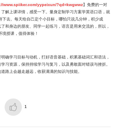
://www.spiiker.com/yypeixun/?qd=kwgwwz
】免费的一对
，了解上课详情，感受一下。量身定制学习方案学英语口语，就
持下去。每天给自己定个小目标，哪怕只说几分钟，积少成
忘了和身边的朋友、同学一起练习，语言是用来交流的，所以，
环境授课，值得体验！
要明确学习目标与动机，打好语音基础，积累基础词汇和语法，
质学习资源，保持持续学习与复习，以及勇敢面对错误与挫折。
的道路上会越走越远，收获满满的知识与技能。

1