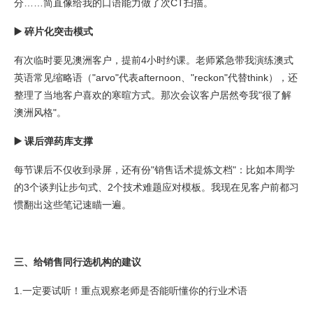
分……简直像给我的口语能力做了次CT扫描。
▶️ 碎片化突击模式
有次临时要见澳洲客户，提前4小时约课。老师紧急带我演练澳式
英语常见缩略语（"arvo"代表afternoon、"reckon"代替think），还
整理了当地客户喜欢的寒暄方式。那次会议客户居然夸我"很了解
澳洲风格"。
▶️ 课后弹药库支撑
每节课后不仅收到录屏，还有份"销售话术提炼文档"：比如本周学
的3个谈判让步句式、2个技术难题应对模板。我现在见客户前都习
惯翻出这些笔记速瞄一遍。
三、给销售同行选机构的建议
1.一定要试听！重点观察老师是否能听懂你的行业术语