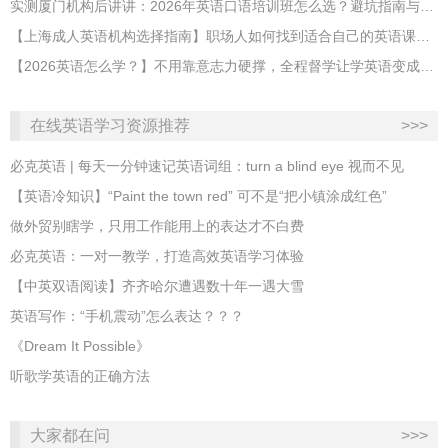
实测厦门机构后讲讲：2026年英语口语培训班怎么选？避坑指南与高效学习新范式
【上海成人英语机构选择指南】职场人如何找到适合自己的英语课程？
【2026英语怎么学？】不用靠意志力硬撑，全程督学让学英语变成日常习惯
在线英语学习资源推荐
>>>
必克英语 | 每天一分钟速记英语词组：turn a blind eye 视而不见
​【英语冷知识】“Paint the town red” 可不是“把小镇涂成红色”
做外贸别瞎学，只用工作能用上的表达才不白费
必克英语：一对一教学，打造高效英语学习体验
【中英双语阅读】齐齐哈尔遭遇数十年一遇大雪
英语写作：“手机震动”怎么表达？？？
《Dream It Possible》
听歌学英语的正确方法
大家都在问
>>>