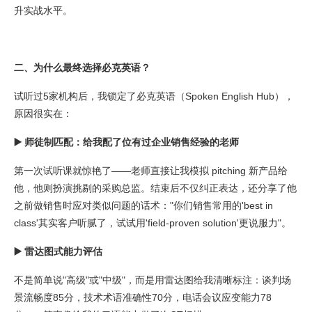
升实战水平。
二、为什么最终选择必克英语？
试听过5家机构后，我锁定了必克英语（Spoken English Hub），
原因很实在：
▶️ 师徒制匹配：
给我配了位有过企业销售经验的老师
第一次试听课就惊艳了——老师直接让我模拟 pitching 新产品给
他，他则扮演挑剔的采购总监。结束后不仅纠正表达，还分享了他
之前做销售时应对类似问题的话术："你们销售常用的'best in
class'其实客户听腻了，试试用'field-proven solution'更说服力"。
▶️ 雷达图式能力评估
不是简单说"高级"或"中级"，而是用雷达图给我清晰标注：谈判场
景流畅度85分，技术术语准确性70分，电话会议应变能力78