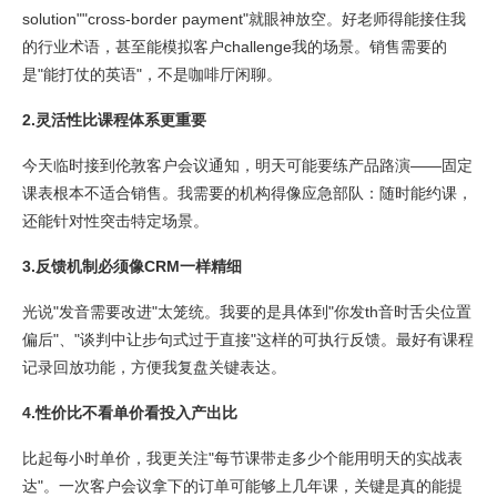
solution""cross-border payment"就眼神放空。好老师得能接住我
的行业术语，甚至能模拟客户challenge我的场景。销售需要的
是"能打仗的英语"，不是咖啡厅闲聊。
2.灵活性比课程体系更重要
今天临时接到伦敦客户会议通知，明天可能要练产品路演——固定
课表根本不适合销售。我需要的机构得像应急部队：随时能约课，
还能针对性突击特定场景。
3.反馈机制必须像CRM一样精细
光说"发音需要改进"太笼统。我要的是具体到"你发th音时舌尖位置
偏后"、"谈判中让步句式过于直接"这样的可执行反馈。最好有课程
记录回放功能，方便我复盘关键表达。
4.性价比不看单价看投入产出比
比起每小时单价，我更关注"每节课带走多少个能用明天的实战表
达"。一次客户会议拿下的订单可能够上几年课，关键是真的能提