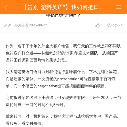
【告别“塑料英语”】我如何把口语练成拿下百万订单的“杀手锏”？


【告别“塑料英语”】我如何把口语练成拿下百万订
单的“杀手锏”？


来源：必克英语
2025-08-22
1
27442
作为一名干了十年的外企大客户销售，我每天的工作就是和不同肤
色的客户打交道——从纽约总部的VP到印度技术团队，从德国严
谨的工程师到巴西热情的采购总监。
我太清楚英语口语能力对我们这行意味着什么：它不是锦上添花，
而是吃饭的家伙。一次流畅的presentation可能直接带来百万订
单，而一个磕巴的negotiation也可能搞砸酝酿半年的项目。
之前报过某知名线下小班课，但发现效果有限——班里20人，一节
课轮到自己开口的时间不到5分钟。
后来转向一对一机构筛选，我把这过程当成挖掘大客户：
看产品、
看服务、看交付价值。