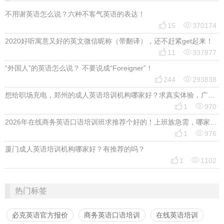
不用谢英语怎么说？六种不客气英语的表达！


15
370174
2020好听寓意又好的英文微信昵称（带翻译），还不赶紧get起来！


11
337877
“外国人”的英语怎么说？ 不要说成“Foreigner”！


244
293838
想给职场充电，郑州的成人英语培训机构哪家好？求真实体验，广告勿扰，感谢！


1
970
2026年在线商务英语口语培训班求推荐个好的！上班族急需，哪家好？


1
976
厦门成人英语培训机构哪家好？有推荐的吗？


1
1102
热门标签
必克英语官方报价
商务英语口语培训
在线英语培训