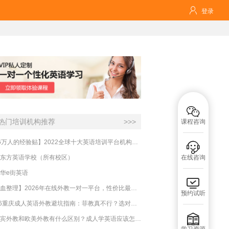

登录

热门培训机构推荐
>>>
课程咨询
【16万人的经验贴】2022全球十大英语培训平台机构榜单，一文告诉你

东方英语学校（所有校区）
在线咨询
华e街英语

【吐血整理】2026年在线外教一对一平台，性价比最高的求推荐！哪家效果好？
预约试听
2026重庆成人英语外教避坑指南：菲教真不行？选对系统比国籍重要100倍！

菲律宾外教和欧美外教有什么区别？成人学英语应该怎么选？