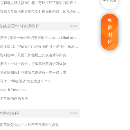
学习资源
【山东职场人避坑指南】花一万块报线下英语口语班？别交智商税了！
【北京成人英语培训避坑指南】选择机构前，这几个问题一定要问清楚
免
在线英语学习资源推荐
>>>
费
测
必克英语 | 每天一分钟速记英语词组：turn a blind eye 视而不见
评
​【英语冷知识】“Paint the town red” 可不是“把小镇涂成红色”
贸别瞎学，只用工作能用上的表达才不白费
英语：一对一教学，打造高效英语学习体验
英双语阅读】齐齐哈尔遭遇数十年一遇大雪
写作：“手机震动”怎么表达？？？
eam It Possible》
学英语的正确方法
大家都在问
>>>
谢英语怎么说？六种不客气英语的表达！