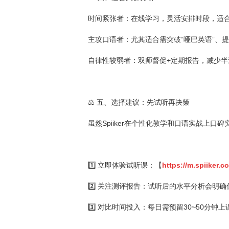
时间紧张者：在线学习，灵活安排时段，适
主攻口语者：尤其适合需突破“哑巴英语”、
自律性较弱者：双师督促+定期报告，减少半
⚖️ 五、选择建议：先试听再决策
虽然Spiiker在个性化教学和口语实战上
1️⃣ 立即体验试听课：【
https://m.spiiker.
2️⃣ 关注测评报告：试听后的水平分析会明
3️⃣ 对比时间投入：每日需预留30~50分