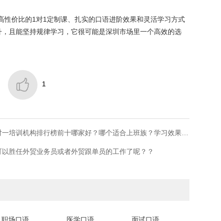
中，以高性价比的1对1定制课、扎实的口语进阶效果和灵活学习方式
升，且能坚持规律学习，它很可能是深圳市场里一个高效的选

1
上一篇：​上班族英语救星！在线成人英语一对一培训机构排行榜前十哪家好？哪个适合上班族？学习效果好吗？
可以胜任外贸业务员或者外贸跟单员的工作了呢？？
职场口语
医学口语
面试口语