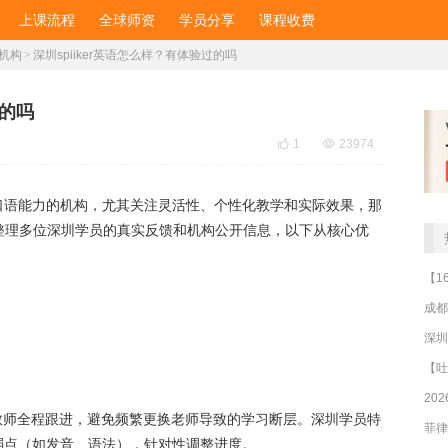
上课流程
全球师资
学员分享
课程收费
机构
>
深圳spiiker英语怎么样？有体验过的吗
过的吗

1

23974
口语能力的机构，尤其关注灵活性、个性化教学和实际效果，那
通过整理多位深圳学员的真实反馈和机构公开信息，以下从核心优
成都
）
深圳
，固定教师全程跟进，避免频繁更换老师导致的学习断层。深圳学员特
弱点（如发音、语法），针对性调整进度。