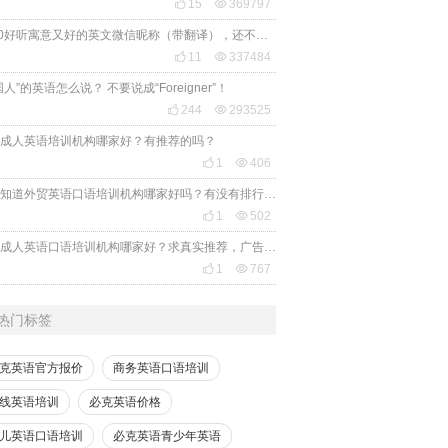

15

369797
2020好听寓意又好的英文微信昵称（带翻译），还不赶紧get起来！

11

337484
国人”的英语怎么说？ 不要说成“Foreigner”！

244

293525
成人英语培训机构哪家好？有推荐的吗？

1

406
有人知道外贸英语口语培训机构哪家好吗？有没有排行榜参考一下？最好说下费用

1

502
苏州成人英语口语培训机构哪家好？求真实推荐，广告勿扰，谢谢！

1

767
热门标签
克英语官方报价
商务英语口语培训
线英语培训
必克英语价格
儿英语口语培训
必克英语青少年英语