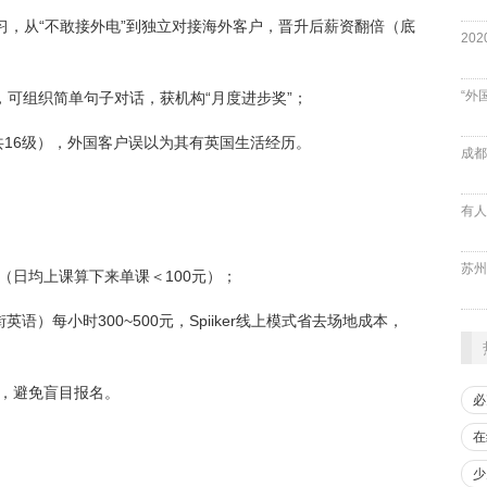
年学习，从“不敢接外电”到独立对接海外客户，晋升后薪资翻倍（底
“外
后，可组织简单句子对话，获机构“月度进步奖”；
（共16级），外国客户误以为其有英国生活经历。
成都
（日均上课算下来单课＜100元）；
）每小时300~500元，Spiiker线上模式省去场地成本，
，避免盲目报名。
必
在
少