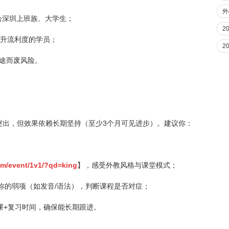
外
合深圳上班族、大学生；
2
提升流利度的学员；
2
途而废风险。
口碑突出，但效果依赖长期坚持（至少3个月可见进步）。建议你：
com/event/1v1/?qd=king
】，感受外教风格与课堂模式；
确你的弱项（如发音/语法），判断课程是否对症；
钟上课+复习时间，确保能长期跟进。