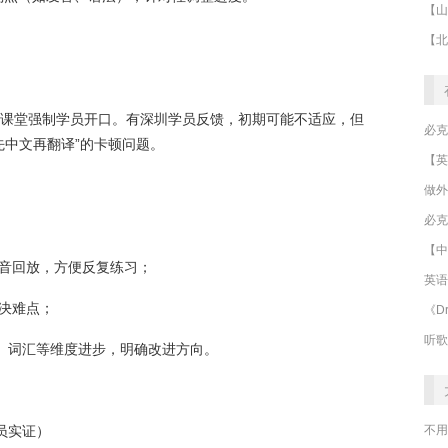
线课堂强制学员开口。有深圳学员反馈，初期可能不适应，但
先中文再翻译”的卡顿问题。
做外
必克
【中
录音回放，方便反复练习；
英语
决难点；
《Dr
听歌
、词汇等维度进步，明确改进方向。
不用
员实证）