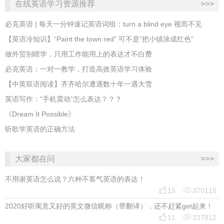
在线英语学习资源推荐
>>>
必克英语 | 每天一分钟速记英语词组：turn a blind eye 视而不见
​【英语冷知识】“Paint the town red” 可不是“把小镇涂成红色”
做外贸别瞎学，只用工作能用上的表达才不白费
必克英语：一对一教学，打造高效英语学习体验
【中英双语阅读】齐齐哈尔遭遇数十年一遇大雪
英语写作：“手机震动”怎么表达？？？
《Dream It Possible》
听歌学英语的正确方法
大家都在问
>>>
不用谢英语怎么说？六种不客气英语的表达！


15
370115
2020好听寓意又好的英文微信昵称（带翻译），还不赶紧get起来！


11
337812