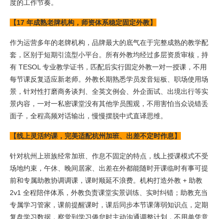
度的工作节奏。
【17 年成熟老牌机构，师资体系稳定固定外教】
作为运营多年的老牌机构，品牌最大的底气在于完整成熟的教学配
套，区别于短期引流型小平台。所有外教均经过多层资质审核，持
有 TESOL 专业教学证书，匹配后实行固定外教一对一授课，不用
每节课反复适应新老师。外教长期熟悉学员发音短板、职场使用场
景，针对性打磨商务谈判、全英文例会、外企面试、出境出行等实
景内容，一对一私密课堂没有其他学员围观，不用害怕当众说错丢
面子，全程高频对话输出，慢慢摆脱中式直译思维。
【线上灵活约课，完美适配杭州加班、出差不定时作息】
针对杭州上班族经常加班、作息不固定的特点，线上授课模式不受
场地约束，午休、晚间居家、出差在外都能随时开课临时有事可提
前和专属助教协调调课，课时顺延不浪费。机构打造外教 + 助教
2v1 全程陪伴体系，外教负责课堂实景训练、实时纠错；助教充当
专属学习管家，课前提醒课时，课后同步本节课薄弱知识点，定期
复盘学习数据，察觉到学习倦怠时主动沟通调整计划，不用单凭意