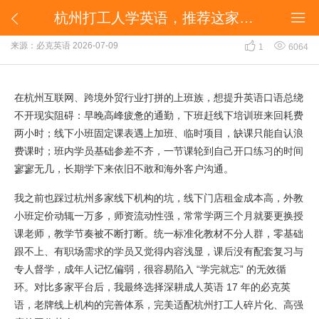
杭州打工人学英语，推荐这家十几年老牌线上机构


杭州打工人学英语，推荐这家十几年老牌线上机构


来源：必克英语
2026-07-09
1
6064
在杭州互联网、跨境外贸行业打拼的上班族，想提升英语口语总绕
不开现实阻碍：早晚高峰疲惫的通勤，下班赶线下培训班来回耗费
两小时；线下小班固定课表遇上加班、临时项目，缺课只能自认浪
费课时；班内学员基础参差不齐，一节课轮到自己开口练习的时间
寥寥无几，长期学下来依旧不敢和海外客户沟通。
我之前也踩过杭州多家线下机构的坑，线下门店租金成本高，外教
小班定价动辄一万多，师资流动性强，常常学两三个月就要更换授
课老师，教学节奏被不断打断。统一标准化教材不分人群，零基础
跟不上、有职场需求的学员又觉得内容浅显，课后没有配套复习与
专人督学，成年人记忆偏弱，很容易陷入 “学完就忘” 的无效循
环。对比多家平台后，我最终选择深耕成人英语 17 年的必克英
语，老牌线上机构的完善体系，完美适配杭州打工人碎片化、高强