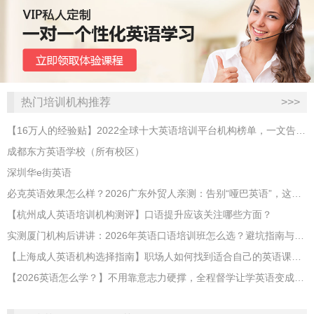
热门培训机构推荐
>>>
【16万人的经验贴】2022全球十大英语培训平台机构榜单，一文告诉你
成都东方英语学校（所有校区）
深圳华e街英语
必克英语效果怎么样？2026广东外贸人亲测：告别“哑巴英语”，这才是成年人最高效的自救指南！
【杭州成人英语培训机构测评】口语提升应该关注哪些方面？
实测厦门机构后讲讲：2026年英语口语培训班怎么选？避坑指南与高效学习新范式
【上海成人英语机构选择指南】职场人如何找到适合自己的英语课程？
【2026英语怎么学？】不用靠意志力硬撑，全程督学让学英语变成日常习惯