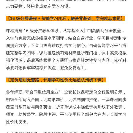
志力硬撑，轻松养成稳定学习习惯。
【16 级分层课程 + 智能学习闭环，解决零基础、学完就忘难题】
课程搭建 16 级分层教学体系，从零基础入门到高阶商务全覆盖，
入学前免费完成多维度水平测评，结合自身行业、学习目标定制专
属提升方案，不盲目拔高难度打击学习信心。自研智能学习平台搭
建完整学习闭环，课前推送预习素材降低听课门槛，课中实景模拟
强化语感，课后系统根据个人薄弱点推送针对性复习内容，依托科
学复习逻辑牢牢留存知识点，避免反复返工。
【定价透明无套路，长期学习性价比远超杭州线下班】
多年蝉联 “守合同重信用企业”，全套长效课程定价全程透明公示，
明细全部写入合同，无隐形加价、无强制捆绑推销。一套课程同步
覆盖日常口语与商务英语，折算单课成本远低于杭州线下外教班，
师资、助教督学、阶段测评、平台使用权全部包含在内，长期学习
性价比突出。