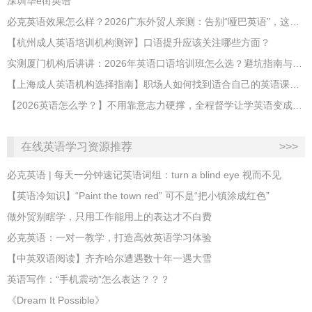
深圳华e街英语
必克英语效果怎么样？2026广东外贸人亲测：告别“哑巴英语”，这才是成年人最高效的自救指南！
【杭州成人英语培训机构测评】口语提升应该关注哪些方面？
实测厦门机构后讲讲：2026年英语口语培训班怎么选？避坑指南与高效学习新范式
【上海成人英语机构选择指南】职场人如何找到适合自己的英语课程？
【2026英语怎么学？】不用靠意志力硬撑，全程督学让学英语变成日常习惯
在线英语学习资源推荐
>>>
必克英语 | 每天一分钟速记英语词组：turn a blind eye 视而不见
​【英语冷知识】“Paint the town red” 可不是“把小镇涂成红色”
做外贸别瞎学，只用工作能用上的表达才不白费
必克英语：一对一教学，打造高效英语学习体验
【中英双语阅读】齐齐哈尔遭遇数十年一遇大雪
英语写作：“手机震动”怎么表达？？？
《Dream It Possible》