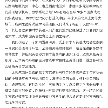
在西南地区的第一中心，也是西南地区第一家拥有多元法教学能力
的英语培训机构。教学系统历经16年有着在全球70多个国家成功
的实践经验。 教学方法“多元法”进入中国5年来风靡北京上海等大
城市，所到之处给渴望学习英语的人们带来了福音；仅仅5年时
间，其社会效果和对学英语人们产生的魅力已经超过了知名的外国
语大学，成为中国英语教育史上新的里程碑。
我们创造了一个如同置身海外、受所有学习英语成功者推崇的
—真实的英语母语环境：全部由外籍教师授课，结合先进的多媒体
教育技术，并组织英语沙龙和丰富多彩的课外活动，欣赏原版英语
影片，让学员与外教的充分交流中掌握纯正
英语口语
，通过各种场
合提高英语交流能力。
诺贝尔国际英语的教学方式是将有指导的多媒体教学与有明确
目的小班课堂教学有机地结合，发挥各自的长处，弥补各自的短
处，通过扎实、有针对性的、有效的学习，逐步在学习者头脑中形
成英语语言的框架，以获取用英语进行交流的能力。这一结合的教
学方式已被事实证明是最有效地将科学的理念通过专业的方法得以
实现学习模式。