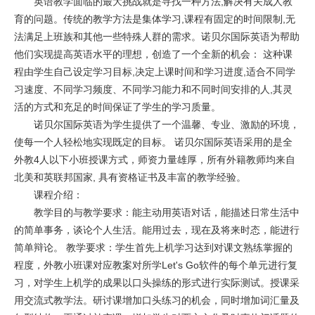
英语教学面临的最大挑战就是寻找一种方法,解决有关成人教
育的问题。传统的教学方法是集体学习,课程有固定的时间限制,无
法满足上班族和其他一些特殊人群的需求。诺贝尔国际英语为帮助
他们实现提高英语水平的理想，创造了一个全新的机会： 这种课
程由学生自己设定学习目标,决定上课时间和学习进度,适合不同学
习速度、不同学习频度、不同学习能力和不同时间安排的人,其灵
活的方式和充足的时间保证了学生的学习质量。
诺贝尔国际英语为学生提供了一个温馨、专业、激励的环境，
使每一个人轻松地实现既定的目标。 诺贝尔国际英语采用的是全
外教4人以下小班授课方式，师资力量雄厚，所有外籍教师均来自
北美和英联邦国家, 具有资格证书及丰富的教学经验。
课程介绍：
教学目的与教学要求：能主动用英语对话，能描述日常生活中
的简单事务，谈论个人生活。能用过去，现在及将来时态，能进行
简单辩论。 教学要求：学生首先上机学习达到对课文熟练掌握的
程度，外教小班课对应教案对所学Let's Go软件的每个单元进行复
习，对学生上机学的成果以口头操练的形式进行实际测试。授课采
用交流式教学法。研讨课增加口头练习的机会，同时增加词汇量及