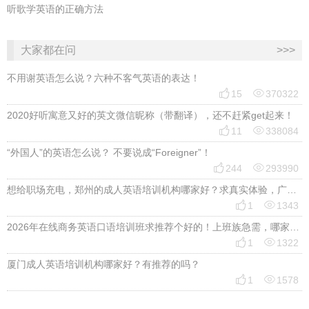
听歌学英语的正确方法
大家都在问
>>>
不用谢英语怎么说？六种不客气英语的表达！


15
370322
2020好听寓意又好的英文微信昵称（带翻译），还不赶紧get起来！


11
338084
“外国人”的英语怎么说？ 不要说成“Foreigner”！


244
293990
想给职场充电，郑州的成人英语培训机构哪家好？求真实体验，广告勿扰，感谢！


1
1343
2026年在线商务英语口语培训班求推荐个好的！上班族急需，哪家好？


1
1322
厦门成人英语培训机构哪家好？有推荐的吗？


1
1578