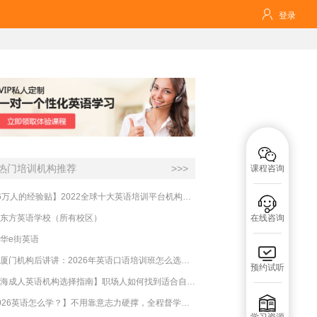

登录

热门培训机构推荐
>>>
课程咨询
【16万人的经验贴】2022全球十大英语培训平台机构榜单，一文告诉你

东方英语学校（所有校区）
在线咨询
华e街英语

实测厦门机构后讲讲：2026年英语口语培训班怎么选？避坑指南与高效学习新范式
预约试听
【上海成人英语机构选择指南】职场人如何找到适合自己的英语课程？

【2026英语怎么学？】不用靠意志力硬撑，全程督学让学英语变成日常习惯