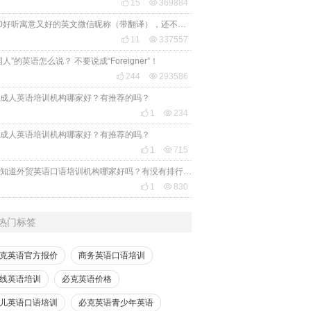

15

369884
2020好听寓意又好的英文微信昵称（带翻译），还不赶紧get起来！

11

337557
国人”的英语怎么说？ 不要说成“Foreigner”！

244

293586
成人英语培训机构哪家好？有推荐的吗？

1

234
成人英语培训机构哪家好？有推荐的吗？

1

715
有人知道外贸英语口语培训机构哪家好吗？有没有排行榜参考一下？最好说下费用

1

830
热门标签
克英语官方报价
商务英语口语培训
线英语培训
必克英语价格
儿英语口语培训
必克英语青少年英语