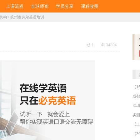
上课流程
全球师资
学员分享
课程收费
机构
>
杭州泰弗尔英语培训

1

34804
成都
深圳