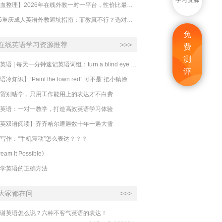
学习资源
【吐血整理】2026年在线外教一对一平台，性价比最高的求推荐！哪家效果好？
2026重庆成人英语外教避坑指南：菲教真不行？选对系统比国籍重要100倍！
免
在线英语学习资源推荐
>>>
费
测
必克英语 | 每天一分钟速记英语词组：turn a blind eye 视而不见
评
​【英语冷知识】“Paint the town red” 可不是“把小镇涂成红色”
贸别瞎学，只用工作能用上的表达才不白费
英语：一对一教学，打造高效英语学习体验
英双语阅读】齐齐哈尔遭遇数十年一遇大雪
写作：“手机震动”怎么表达？？？
eam It Possible》
学英语的正确方法
大家都在问
>>>
谢英语怎么说？六种不客气英语的表达！