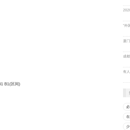
“外
厦门
成都
B1 B1(区间)
必
在
少