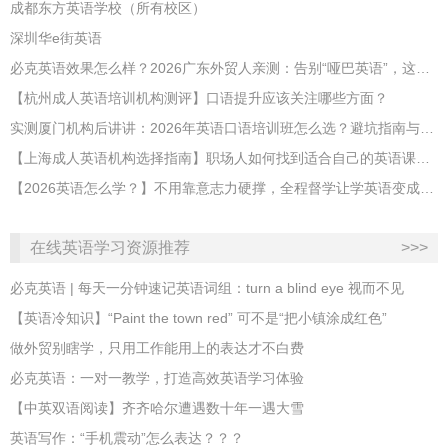
成都东方英语学校（所有校区）
深圳华e街英语
必克英语效果怎么样？2026广东外贸人亲测：告别“哑巴英语”，这才是成年人最高效的自救指南！
【杭州成人英语培训机构测评】口语提升应该关注哪些方面？
实测厦门机构后讲讲：2026年英语口语培训班怎么选？避坑指南与高效学习新范式
【上海成人英语机构选择指南】职场人如何找到适合自己的英语课程？
【2026英语怎么学？】不用靠意志力硬撑，全程督学让学英语变成日常习惯
在线英语学习资源推荐
>>>
必克英语 | 每天一分钟速记英语词组：turn a blind eye 视而不见
​【英语冷知识】“Paint the town red” 可不是“把小镇涂成红色”
做外贸别瞎学，只用工作能用上的表达才不白费
必克英语：一对一教学，打造高效英语学习体验
【中英双语阅读】齐齐哈尔遭遇数十年一遇大雪
英语写作：“手机震动”怎么表达？？？