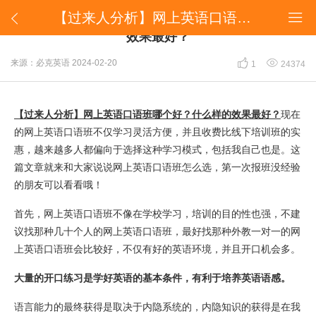
​【过来人分析】网上英语口语班哪个好？什么样的效果最好？


​【过来人分析】网上英语口语班哪个好？什么样的
效果最好？


来源：必克英语
2024-02-20
1
24374
【过来人分析】网上英语口语班哪个好？什么样的效果最好？
现在
的网上英语口语班不仅学习灵活方便，并且收费比线下培训班的实
惠，越来越多人都偏向于选择这种学习模式，包括我自己也是。这
篇文章就来和大家说说网上英语口语班怎么选，第一次报班没经验
的朋友可以看看哦！
首先，网上英语口语班不像在学校学习，培训的目的性也强，不建
议找那种几十个人的网上英语口语班，最好找那种外教一对一的网
上英语口语班会比较好，不仅有好的英语环境，并且开口机会多。
大量的开口练习是学好英语的基本条件，有利于培养英语语感。
语言能力的最终获得是取决于内隐系统的，内隐知识的获得是在我