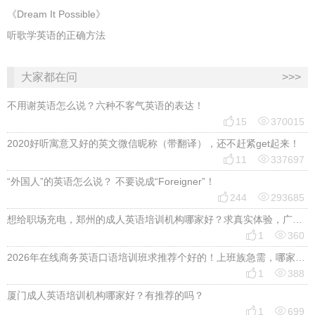
《Dream It Possible》
听歌学英语的正确方法
大家都在问
>>>
不用谢英语怎么说？六种不客气英语的表达！


15
370015
2020好听寓意又好的英文微信昵称（带翻译），还不赶紧get起来！


11
337697
“外国人”的英语怎么说？ 不要说成“Foreigner”！


244
293685
想给职场充电，郑州的成人英语培训机构哪家好？求真实体验，广告勿扰，感谢！


1
360
2026年在线商务英语口语培训班求推荐个好的！上班族急需，哪家好？


1
388
厦门成人英语培训机构哪家好？有推荐的吗？


1
699