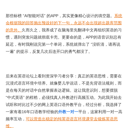
那些标榜 “AI智能对话” 的APP，其实更像精心设计的填空题。
系统
会根据我的回答抛出预设好的下一句，永远不会出现超出题库范围
的意外。
久而久之，我养成了在脑海里先翻译中文再组织英语的习
惯，遇到突发问题就彻底卡壳。更要命的是，APP的语音识别总有
延迟，有时我刚说完第一个单词，系统就弹出了 “没听清，请再说
一遍” 的提示，反复几次后连开口的勇气都没了。
后来在英语论坛上看到资深学习者分享：真正的英语思维，需要在
沉浸式语言环境中培养。就像婴儿学说话，不是先背语法规则，而
是在每天的对话中自然掌握表达逻辑。这让我意识到，想要摆脱
“中式英语” 的桎梏，必须找真人外教进行高频互动。为此我开始去
试听和对比过不少的网上英语口语外教平台，经过分析，我选择了
一家有着16年口语教学经验的
外教一对一
平台，这家利用一对一高
频率互动，
可以营造出稳定的纯英语语言环境课堂去锻炼英语思
维。