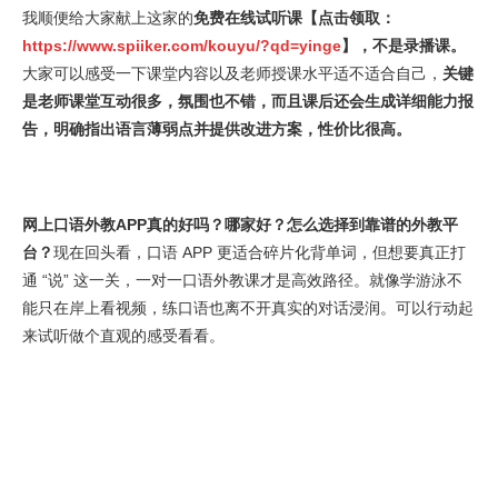
我顺便给大家献上这家的
免费在线试听课【点击领取：
https://www.spiiker.com/kouyu/?qd=yinge
】，不是录播课。
大家可以感受一下课堂内容以及老师授课水平适不适合自己，
关键
是老师课堂互动很多，氛围也不错，而且课后还会生成详细能力报
告，明确指出语言薄弱点并提供改进方案，性价比很高。
网上口语外教APP真的好吗？哪家好？怎么选择到靠谱的外教平
台？
现在回头看，口语 APP 更适合碎片化背单词，但想要真正打
通 “说” 这一关，一对一口语外教课才是高效路径。就像学游泳不
能只在岸上看视频，练口语也离不开真实的对话浸润。可以行动起
来试听做个直观的感受看看。