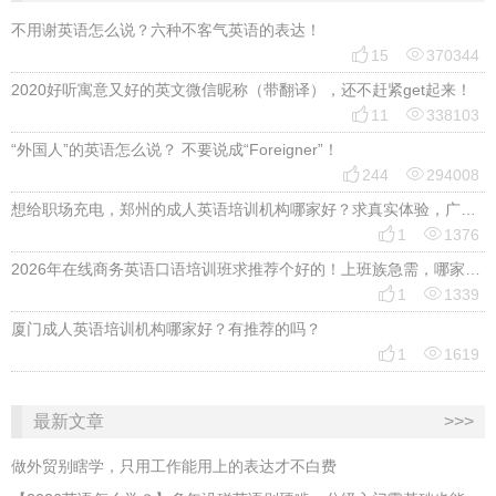
不用谢英语怎么说？六种不客气英语的表达！


15
370344
2020好听寓意又好的英文微信昵称（带翻译），还不赶紧get起来！


11
338103
“外国人”的英语怎么说？ 不要说成“Foreigner”！


244
294008
想给职场充电，郑州的成人英语培训机构哪家好？求真实体验，广告勿扰，感谢！


1
1376
2026年在线商务英语口语培训班求推荐个好的！上班族急需，哪家好？


1
1339
厦门成人英语培训机构哪家好？有推荐的吗？


1
1619
最新文章
>>>
做外贸别瞎学，只用工作能用上的表达才不白费