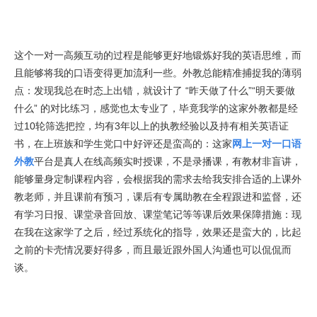
这个一对一高频互动的过程是能够更好地锻炼好我的英语思维，而
且能够将我的口语变得更加流利一些。外教总能精准捕捉我的薄弱
点：发现我总在时态上出错，就设计了 “昨天做了什么”“明天要做
什么” 的对比练习，感觉也太专业了，毕竟我学的这家外教都是经
过10轮筛选把控，均有3年以上的执教经验以及持有相关英语证
书，在上班族和学生党口中好评还是蛮高的：这家
网上一对一口语
外教
平台是真人在线高频实时授课，不是录播课，有教材非盲讲，
能够量身定制课程内容，会根据我的需求去给我安排合适的上课外
教老师，并且课前有预习，课后有专属助教在全程跟进和监督，还
有学习日报、课堂录音回放、课堂笔记等等课后效果保障措施：现
在我在这家学了之后，经过系统化的指导，效果还是蛮大的，比起
之前的卡壳情况要好得多，而且最近跟外国人沟通也可以侃侃而
谈。