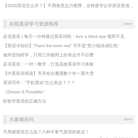
【2026英语怎么学？】不用靠意志力硬撑，全程督学让学英语变成日常习惯
在线英语学习资源推荐
>>>
必克英语 | 每天一分钟速记英语词组：turn a blind eye 视而不见
​【英语冷知识】“Paint the town red” 可不是“把小镇涂成红色”
做外贸别瞎学，只用工作能用上的表达才不白费
必克英语：一对一教学，打造高效英语学习体验
【中英双语阅读】齐齐哈尔遭遇数十年一遇大雪
英语写作：“手机震动”怎么表达？？？
《Dream It Possible》
听歌学英语的正确方法
大家都在问
>>>
不用谢英语怎么说？六种不客气英语的表达！