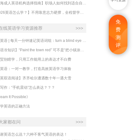
学习资源
【上海成人英语机构选择指南】职场人如何找到适合自己的英语课程？
【2026英语怎么学？】不用靠意志力硬撑，全程督学让学英语变成日常习惯
免
在线英语学习资源推荐
>>>
费
测
必克英语 | 每天一分钟速记英语词组：turn a blind eye 视而不见
评
​【英语冷知识】“Paint the town red” 可不是“把小镇涂成红色”
贸别瞎学，只用工作能用上的表达才不白费
英语：一对一教学，打造高效英语学习体验
英双语阅读】齐齐哈尔遭遇数十年一遇大雪
写作：“手机震动”怎么表达？？？
eam It Possible》
学英语的正确方法
大家都在问
>>>
谢英语怎么说？六种不客气英语的表达！