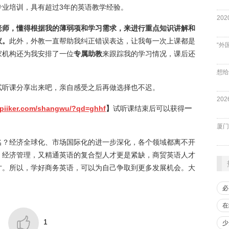
专业培训，具有超过3年的英语教学经验。
老师，懂得根据我的薄弱项和学习需求，来进行重点知识讲解和
议。
此外，外教一直帮助我纠正错误表达，让我每一次上课都是
“外
家机构还为我安排了一位
专属助教
来跟踪我的学习情况，课后还
试听课分享出来吧，亲自感受之后再做选择也不迟。
spiiker.com/shangwu/?qd=ghhf
】
试听课结束后可以获得
一
厦门
名？经济全球化、市场国际化的进一步深化，各个领域都离不开
、经济管理，又精通英语的复合型人才更是紧缺，商贸英语人才
才。所以，学好商务英语，可以为自己争取到更多发展机会。大
必
在

1
少