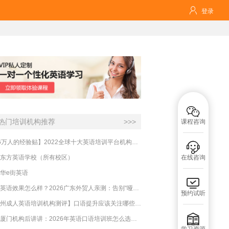

登录

热门培训机构推荐
>>>
课程咨询
【16万人的经验贴】2022全球十大英语培训平台机构榜单，一文告诉你

东方英语学校（所有校区）
在线咨询
华e街英语

必克英语效果怎么样？2026广东外贸人亲测：告别“哑巴英语”，这才是成年人最高效的自救指南！
预约试听
【杭州成人英语培训机构测评】口语提升应该关注哪些方面？

实测厦门机构后讲讲：2026年英语口语培训班怎么选？避坑指南与高效学习新范式