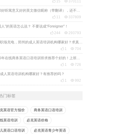

15

370111
2020好听寓意又好的英文微信昵称（带翻译），还不赶紧get起来！

11

337809
国人”的英语怎么说？ 不要说成“Foreigner”！

244

293793
想给职场充电，郑州的成人英语培训机构哪家好？求真实体验，广告勿扰，感谢！

1

704
2026年在线商务英语口语培训班求推荐个好的！上班族急需，哪家好？

1

726
成人英语培训机构哪家好？有推荐的吗？

1

992
热门标签
克英语官方报价
商务英语口语培训
线英语培训
必克英语价格
儿英语口语培训
必克英语青少年英语