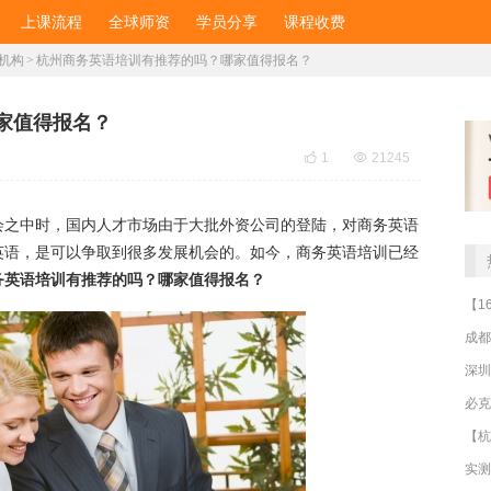
上课流程
全球师资
学员分享
课程收费
机构
>
杭州商务英语培训有推荐的吗？哪家值得报名？
家值得报名？

1

21245
会之中时，国内人才市场由于大批外资公司的登陆，对商务英语
英语，是可以争取到很多发展机会的。如今，商务英语培训已经
务英语培训有推荐的吗？哪家值得报名？
成都
深圳