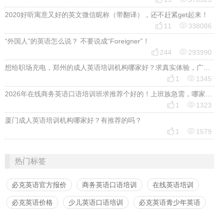
2020好听寓意又好的英文微信昵称（带翻译），还不赶紧get起来！


11
338086
“外国人”的英语怎么说？ 不要说成“Foreigner”！


244
293990
想给职场充电，郑州的成人英语培训机构哪家好？求真实体验，广告勿扰，感谢！


1
1345
2026年在线商务英语口语培训班求推荐个好的！上班族急需，哪家好？


1
1323
厦门成人英语培训机构哪家好？有推荐的吗？


1
1579
热门标签
必克英语官方报价
商务英语口语培训
在线英语培训
必克英语价格
少儿英语口语培训
必克英语青少年英语