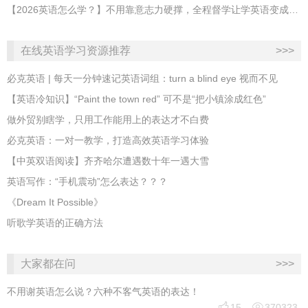
【2026英语怎么学？】不用靠意志力硬撑，全程督学让学英语变成日常习惯
在线英语学习资源推荐
>>>
必克英语 | 每天一分钟速记英语词组：turn a blind eye 视而不见
​【英语冷知识】“Paint the town red” 可不是“把小镇涂成红色”
做外贸别瞎学，只用工作能用上的表达才不白费
必克英语：一对一教学，打造高效英语学习体验
【中英双语阅读】齐齐哈尔遭遇数十年一遇大雪
英语写作：“手机震动”怎么表达？？？
《Dream It Possible》
听歌学英语的正确方法
大家都在问
>>>
不用谢英语怎么说？六种不客气英语的表达！


15
370323