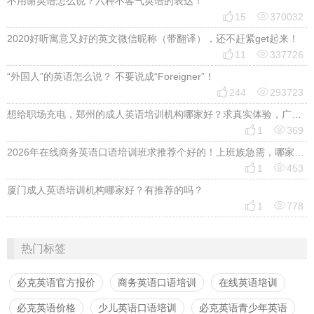
不用谢英语怎么说？六种不客气英语的表达！


15
370032
2020好听寓意又好的英文微信昵称（带翻译），还不赶紧get起来！


11
337726
“外国人”的英语怎么说？ 不要说成“Foreigner”！


244
293723
想给职场充电，郑州的成人英语培训机构哪家好？求真实体验，广告勿扰，感谢！


1
369
2026年在线商务英语口语培训班求推荐个好的！上班族急需，哪家好？


1
453
厦门成人英语培训机构哪家好？有推荐的吗？


1
778
热门标签
必克英语官方报价
商务英语口语培训
在线英语培训
必克英语价格
少儿英语口语培训
必克英语青少年英语