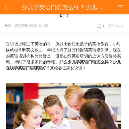
少儿学英语口语怎么样？少儿在线学英语口语哪家好？


少儿学英语口语怎么样？少儿在线学英语口语哪家
好？


来源：必克英语
2020-06-29
1
24787
在职场上吃过了英语的亏，所以比较注重孩子的英语教育，小时
候就经常听英文歌曲，年纪大点了就开始报读英语培训班，现在
的英语培训机构比比皆是，但是在线英语培训的上课方便价格实
惠，得到了很多家长的青睐。那么
少儿学英语口语怎么样？少儿
在线学英语口语哪家好？来
给各位家长说说！