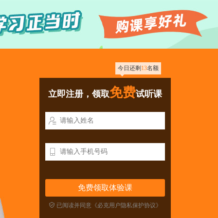
今日还剩
13
名额
免费
立即注册，领取
试听课



已阅读并同意《必克用户隐私保护协议》