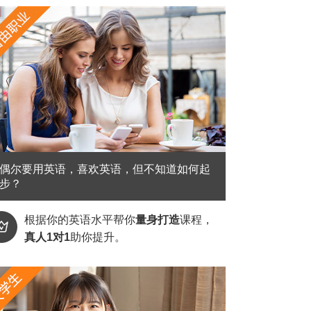
偶尔要用英语，喜欢英语，但不知道如何起
步？
根据你的英语水平帮你
量身打造
课程，

真人1对1
助你提升。