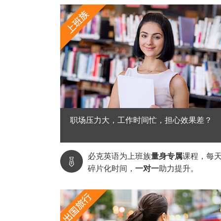
职场压力大，工作时间忙，担心效果差？
必克英语为上班族
量身专属
课程，每

碎片化时间，
一对一
助力提升。