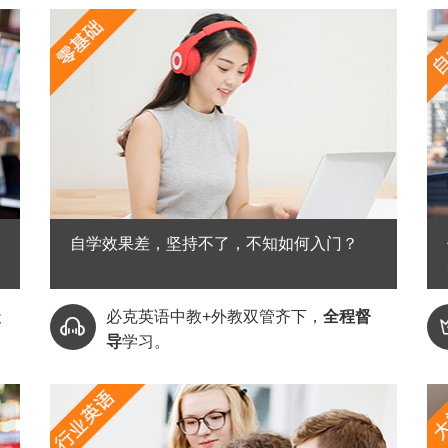
自学效果差，坚持不了，不知如何入门？
天
必克英语中教+外教双管齐下，
全程督

导
学习。