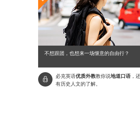
不想跟团，也想来一场惬意的自由行？
必克英语
优质外教
教你说
地道口语
，

有历史人文的了解。