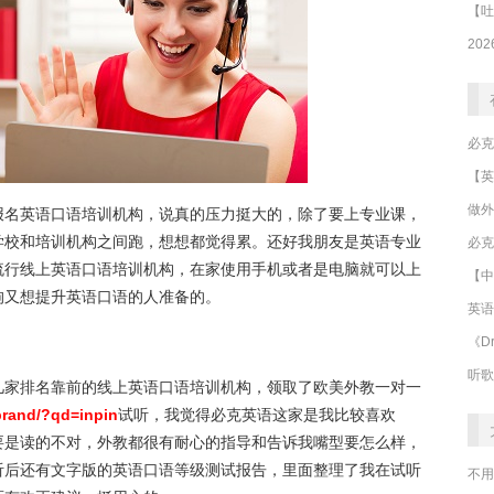
做外
报名英语口语培训机构，说真的压力挺大的，除了要上专业课，
学校和培训机构之间跑，想想都觉得累。还好我朋友是英语专业
必克
流行线上英语口语培训机构，在家使用手机或者是电脑就可以上
【中
狗又想提升英语口语的人准备的。
英语
《Dr
听歌
几家排名靠前的线上英语口语培训机构，领取了欧美外教一对一
brand/?qd=inpin
试听，我觉得必克英语这家是我比较喜欢
要是读的不对，外教都很有耐心的指导和告诉我嘴型要怎么样，
听后还有文字版的英语口语等级测试报告，里面整理了我在试听
不用