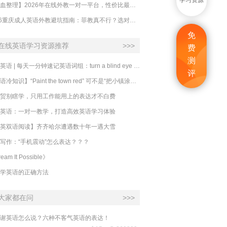
学习资源
【吐血整理】2026年在线外教一对一平台，性价比最高的求推荐！哪家效果好？
2026重庆成人英语外教避坑指南：菲教真不行？选对系统比国籍重要100倍！
免
在线英语学习资源推荐
>>>
费
测
必克英语 | 每天一分钟速记英语词组：turn a blind eye 视而不见
评
​【英语冷知识】“Paint the town red” 可不是“把小镇涂成红色”
贸别瞎学，只用工作能用上的表达才不白费
英语：一对一教学，打造高效英语学习体验
英双语阅读】齐齐哈尔遭遇数十年一遇大雪
写作：“手机震动”怎么表达？？？
eam It Possible》
学英语的正确方法
大家都在问
>>>
谢英语怎么说？六种不客气英语的表达！