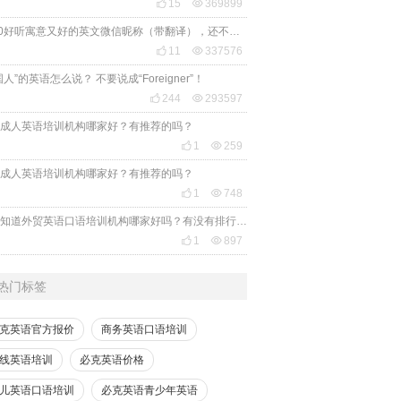

15

369899
2020好听寓意又好的英文微信昵称（带翻译），还不赶紧get起来！

11

337576
国人”的英语怎么说？ 不要说成“Foreigner”！

244

293597
成人英语培训机构哪家好？有推荐的吗？

1

259
成人英语培训机构哪家好？有推荐的吗？

1

748
有人知道外贸英语口语培训机构哪家好吗？有没有排行榜参考一下？最好说下费用

1

897
热门标签
克英语官方报价
商务英语口语培训
线英语培训
必克英语价格
儿英语口语培训
必克英语青少年英语