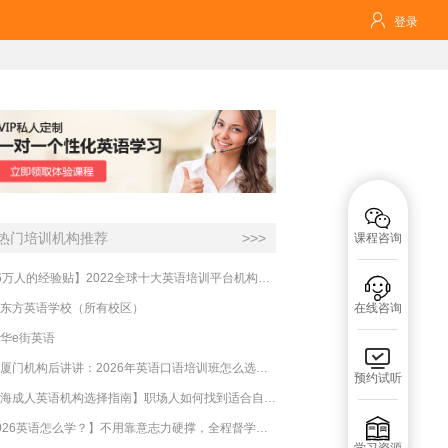

登录

热门培训机构推荐
>>>
课程咨询
【16万人的经验贴】2022全球十大英语培训平台机构榜单，一文告诉你

东方英语学校（所有校区）
在线咨询
华e街英语

实测厦门机构后讲讲：2026年英语口语培训班怎么选？避坑指南与高效学习新范式
预约试听
【上海成人英语机构选择指南】职场人如何找到适合自己的英语课程？

【2026英语怎么学？】不用靠意志力硬撑，全程督学让学英语变成日常习惯