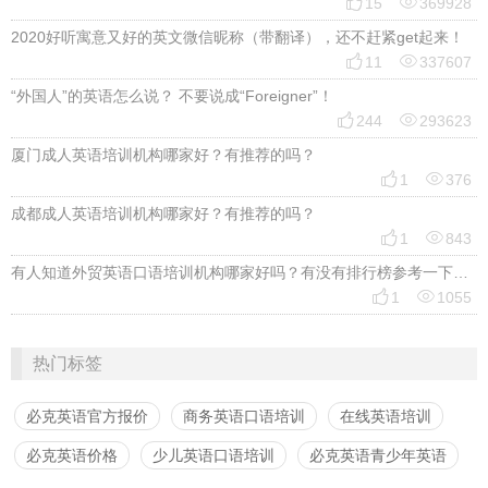


15
369928
2020好听寓意又好的英文微信昵称（带翻译），还不赶紧get起来！


11
337607
“外国人”的英语怎么说？ 不要说成“Foreigner”！


244
293623
厦门成人英语培训机构哪家好？有推荐的吗？


1
376
成都成人英语培训机构哪家好？有推荐的吗？


1
843
有人知道外贸英语口语培训机构哪家好吗？有没有排行榜参考一下？最好说下费用


1
1055
热门标签
必克英语官方报价
商务英语口语培训
在线英语培训
必克英语价格
少儿英语口语培训
必克英语青少年英语