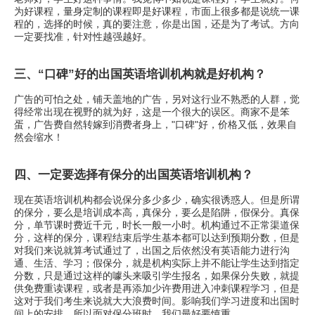
为好课程，量身定制的课程即是好课程，市面上很多都是说统一课
程的，选择的时候，真的要注意，你是出国，还是为了考试。方向
一定要找准，针对性越强越好。
三、“口碑”好的出国英语培训机构就是好机构？
广告的可怕之处，铺天盖地的广告，另对这行业不熟悉的人群，觉
得经常出现在视野的就为好，这是一个很大的误区。商家不是笨
蛋，广告费自然转嫁到消费者身上，"口碑"好，价格又低，效果自
然会缩水！
四、一定要选择有保分的出国英语培训机构？
现在英语培训机构都会说保分多少多少，确实很诱惑人。但是所谓
的保分，要么是培训成本高，真保分，要么是陷阱，假保分。真保
分，单节课时费近千元，时长一般一小时。机构通过不正常渠道保
分，这样的保分，课程结束后学生基本都可以达到预期分数，但是
对我们来说就算考试通过了，出国之后依然没有英语能力进行沟
通、生活、学习；假保分，就是机构实际上并不能让学生达到指定
分数，只是通过这样的噱头来吸引学生报名，如果保分失败，就提
供免费重读课程，或者是再添加少许费用进入冲刺课程学习，但是
这对于我们考生来说就大大浪费时间。影响我们学习进度和出国时
间上的安排，所以面对保分班时，我们最好要慎重。