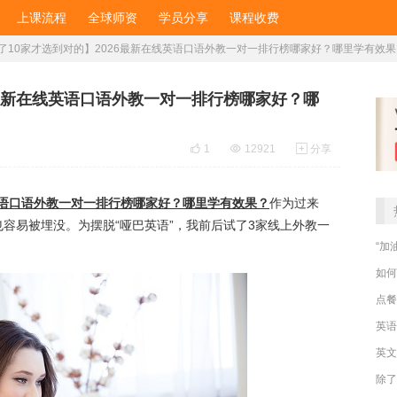
上课流程
全球师资
学员分享
课程收费
了10家才选到对的】2026最新在线英语口语外教一对一排行榜哪家好？哪里学有效果
6最新在线英语口语外教一对一排行榜哪家好？哪

1

12921

分享
线英语口语外教一对一排行榜哪家好？哪里学有效果？
作为过来
容易被埋没。为摆脱“哑巴英语”，我前后试了3家线上外教一
“加
如何
点餐
英文
除了