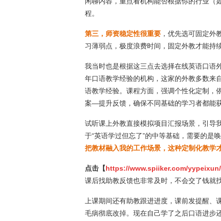
闲聊内容，重点看机构能否根据你的行业（
程。
第三，师资稳定性很重要
，优先选可固定外
习薄弱点，极度浪费时间，固定外教才能持
我当时也是根据这三点去选择在线英语口语外
年口语教学经验的机构，这家的外教多数来
语教学经验。课程方面，强调个性化定制，依
案—提升反馈，确保不同基础的学习者都能
试听课上外教直接模拟项目汇报场景，引导
于“英语学过但忘了”的中等基础，需要的是
把教材融入我的工作场景，这种定制化教学
点击【
https://www.spiiker.com/yypeixun
课后找助教反馈也非常及时，不会交了钱就
上课期间还有助教跟进进度，课前发提醒、课
毛病彻底改掉。现在自己学了之后口语进步