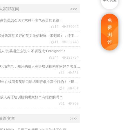
学习资源
大家都在问
>>>
免
谢英语怎么说？六种不客气英语的表达！

15

370045
费
测
2020好听寓意又好的英文微信昵称（带翻译），还不赶紧get起来！
评

11

337740
国人”的英语怎么说？ 不要说成“Foreigner”！

244

293734
想给职场充电，郑州的成人英语培训机构哪家好？求真实体验，广告勿扰，感谢！

1

381
2026年在线商务英语口语培训班求推荐个好的！上班族急需，哪家好？

1

461
成人英语培训机构哪家好？有推荐的吗？

1

808
最新文章
>>>
贸别瞎学，只用工作能用上的表达才不白费