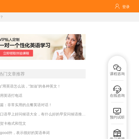

登录
？

热门文章推荐
课程咨询
油”用英语怎么说，“加油”的各种英文！

用英语打电话
在线咨询
篇：非常实用的点餐英语对话！

英语口语早上好问候语大全，有什么好的早安问候语推荐？
预约试听
贺卡格式和范文

good外，表示很好的英语单词