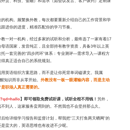
如外贸、科技、金融）和需求（如会议发言、客户谈判）定制课
教的机构。频繁换外教，每次都要重新介绍自己的工作背景和学
续跟进你的进度，精准匹配你的学习节奏。
教一对一机构，经过多家的试听和分析，最终选了一家有着17
自母语国家，发音纯正，且全部持有教学资质，具备3年以上英
托一套完善的“四步闭环”体系：专业测评—需求导入—课程方
获得真正适合自己的系统规划。
我用英语组织方案思路，而不是让你死背单词磕课文。我属
唤醒知识而非从零开始。
外教没有一板一眼灌输内容，而是主动
才是职场人真正需要的。
/?qd=hallo
】即可领取免费试听课，试听全程不用钱！
另外，
找不到人，这家服务蛮周到的。不然我也不会坚持那么久。
后给详细学习报告和监督计划，帮我把“三天打鱼两天晒网”的
还是蛮大的，英语思维也有改进不少呢。