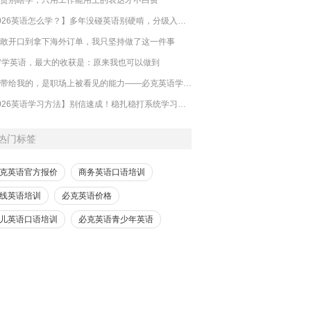
【2026英语怎么学？】多年没碰英语别硬啃，分级入门零基础也能跟上
敢开口到拿下海外订单，我只坚持做了这一件事
岁学英语，最大的收获是：原来我也可以做到
英语带给我的，是职场上被看见的能力——必克英语学员真实反馈
【2026英语学习方法】别信速成！稳扎稳打系统学习，才是哑巴英语解药
热门标签
克英语官方报价
商务英语口语培训
线英语培训
必克英语价格
儿英语口语培训
必克英语青少年英语