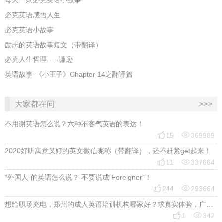
每天一则必克英语小故事
必克英语感悟人生
必克英语小故事
励志的英语故事短文（带翻译）
必克人生哲理-----谦逊
英语故事-《小王子》Chapter 14之翻译篇
大家都在问
>>>
不用谢英语怎么说？六种不客气英语的表达！


15
369989
2020好听寓意又好的英文微信昵称（带翻译），还不赶紧get起来！


11
337664
“外国人”的英语怎么说？ 不要说成“Foreigner”！


244
293664
想给职场充电，郑州的成人英语培训机构哪家好？求真实体验，广告勿扰，感谢！


1
342