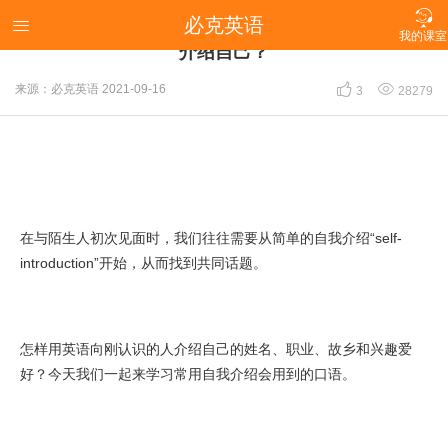

必克英语
【出彩的自我介绍句子】怎样用英语向刚认识的人

我的课室
介绍自己？


来源：必克英语
2021-09-16
3
28279
在与陌生人初次见面时，我们往往需要从简单的自我介绍“self-
introduction”开始，从而找到共同话题。
怎样用英语向刚认识的人介绍自己的姓名、职业、故乡和兴趣爱
好？今天我们一起来学习常用自我介绍会用到的口语。