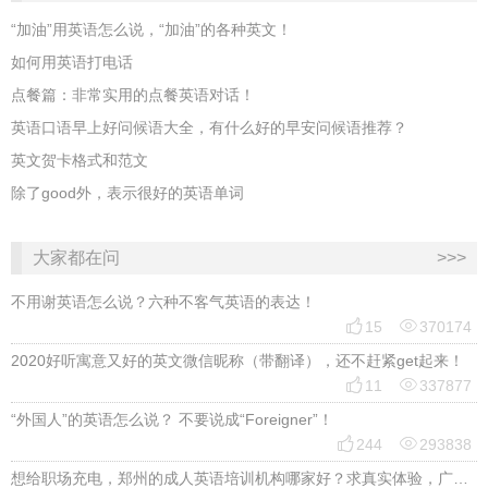
“加油”用英语怎么说，“加油”的各种英文！
如何用英语打电话
点餐篇：非常实用的点餐英语对话！
英语口语早上好问候语大全，有什么好的早安问候语推荐？
英文贺卡格式和范文
除了good外，表示很好的英语单词
大家都在问
>>>
不用谢英语怎么说？六种不客气英语的表达！


15
370174
2020好听寓意又好的英文微信昵称（带翻译），还不赶紧get起来！


11
337877
“外国人”的英语怎么说？ 不要说成“Foreigner”！


244
293838
想给职场充电，郑州的成人英语培训机构哪家好？求真实体验，广告勿扰，感谢！