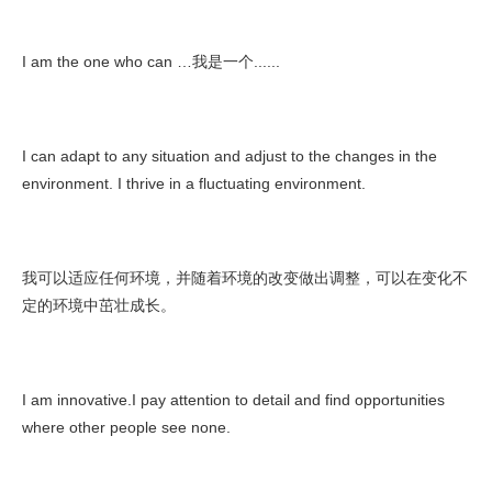
I am the one who can …我是一个......
I can adapt to any situation and adjust to the changes in the
environment. I thrive in a fluctuating environment.
我可以适应任何环境，并随着环境的改变做出调整，可以在变化不
定的环境中茁壮成长。
I am innovative.I pay attention to detail and find opportunities
where other people see none.