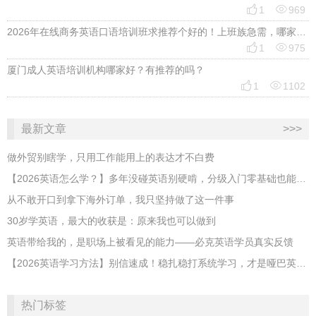


1
969
2026年在线商务英语口语培训班求推荐个好的！上班族急需，哪家好？


1
975
厦门成人英语培训机构哪家好？有推荐的吗？


1
1102
最新文章
>>>
做外贸别瞎学，只用工作能用上的表达才不白费
【2026英语怎么学？】多年没碰英语别硬啃，分级入门零基础也能跟上
从不敢开口到拿下海外订单，我只坚持做了这一件事
30岁学英语，最大的收获是：原来我也可以做到
英语带给我的，是职场上被看见的能力——必克英语学员真实反馈
【2026英语学习方法】别信速成！稳扎稳打系统学习，才是哑巴英语解药
热门标签