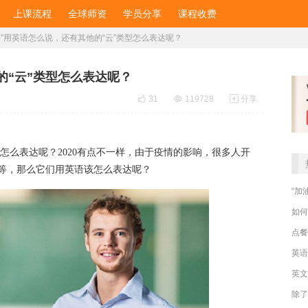
上课流程
全球师资
学员分享
课程收费
课”用英语怎么说，还有其他的“云”类型怎么表达呢？
的“云”类型怎么表达呢？

31

119728

分享
型怎么表达呢？2020有点不一样，由于疫情的影响，很多人开
身”等，那么它们用英语该怎么表达呢？
“加
如何
点餐
英文
除了