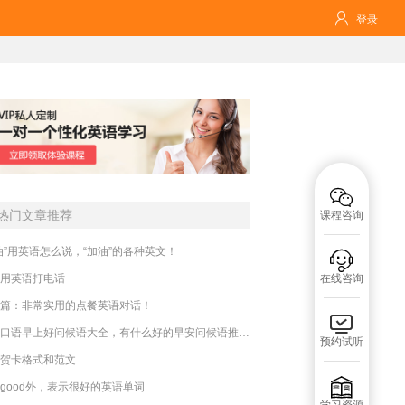

登录

热门文章推荐
课程咨询
油”用英语怎么说，“加油”的各种英文！

用英语打电话
在线咨询
篇：非常实用的点餐英语对话！

英语口语早上好问候语大全，有什么好的早安问候语推荐？
预约试听
贺卡格式和范文

good外，表示很好的英语单词