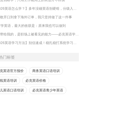
【2026英语怎么学？】多年没碰英语别硬啃，分级入门零基础也能跟上
敢开口到拿下海外订单，我只坚持做了这一件事
岁学英语，最大的收获是：原来我也可以做到
英语带给我的，是职场上被看见的能力——必克英语学员真实反馈
【2026英语学习方法】别信速成！稳扎稳打系统学习，才是哑巴英语解药
热门标签
克英语官方报价
商务英语口语培训
线英语培训
必克英语价格
儿英语口语培训
必克英语青少年英语