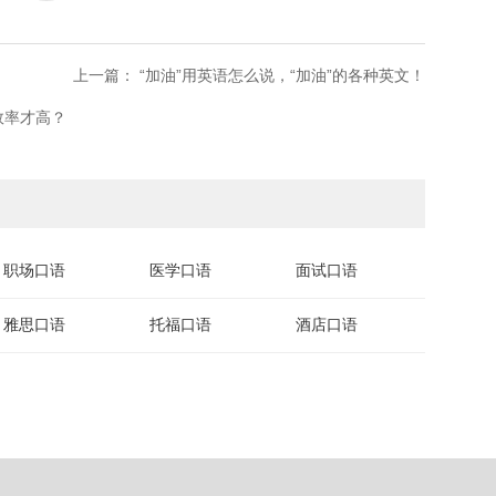
上一篇： “加油”用英语怎么说，“加油”的各种英文！
效率才高？
职场口语
医学口语
面试口语
雅思口语
托福口语
酒店口语