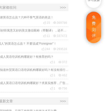
学习资源
大家都在问
>>>
免
谢英语怎么说？六种不客气英语的表达！

15

369786
费
测
2020好听寓意又好的英文微信昵称（带翻译），还不赶紧get起来！
评

11

337472
国人”的英语怎么说？ 不要说成“Foreigner”！

244

293516
成人英语培训机构哪家好？有推荐的吗？

1

372
有人知道外贸英语口语培训机构哪家好吗？有没有排行榜参考一下？最好说下费用

1

462
苏州成人英语口语培训机构哪家好？求真实推荐，广告勿扰，谢谢！

1

756
最新文章
>>>
贸别瞎学，只用工作能用上的表达才不白费