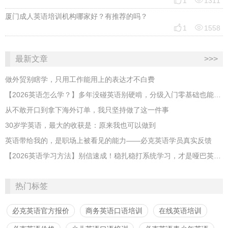


1
1311
厦门成人英语培训机构哪家好？有推荐的吗？


1
1558
最新文章
>>>
做外贸别瞎学，只用工作能用上的表达才不白费
【2026英语怎么学？】多年没碰英语别硬啃，分级入门零基础也能跟上
从不敢开口到拿下海外订单，我只坚持做了这一件事
30岁学英语，最大的收获是：原来我也可以做到
英语带给我的，是职场上被看见的能力——必克英语学员真实反馈
【2026英语学习方法】别信速成！稳扎稳打系统学习，才是哑巴英语解药
热门标签
必克英语官方报价
商务英语口语培训
在线英语培训