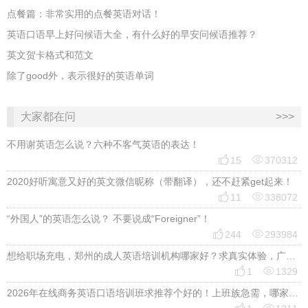
点餐篇：非常实用的点餐英语对话！
英语口语早上好问候语大全，有什么好的早安问候语推荐？
英文贺卡格式和范文
除了good外，表示很好的英语单词
大家都在问
>>>
不用谢英语怎么说？六种不客气英语的表达！


15
370312
2020好听寓意又好的英文微信昵称（带翻译），还不赶紧get起来！


11
338072
“外国人”的英语怎么说？ 不要说成“Foreigner”！


244
293984
想给职场充电，郑州的成人英语培训机构哪家好？求真实体验，广告勿扰，感谢！


1
1329
2026年在线商务英语口语培训班求推荐个好的！上班族急需，哪家好？