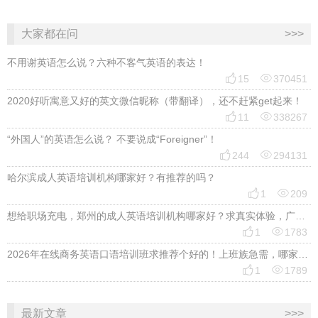
大家都在问
>>>
不用谢英语怎么说？六种不客气英语的表达！


15
370451
2020好听寓意又好的英文微信昵称（带翻译），还不赶紧get起来！


11
338267
“外国人”的英语怎么说？ 不要说成“Foreigner”！


244
294131
哈尔滨成人英语培训机构哪家好？有推荐的吗？


1
209
想给职场充电，郑州的成人英语培训机构哪家好？求真实体验，广告勿扰，感谢！


1
1783
2026年在线商务英语口语培训班求推荐个好的！上班族急需，哪家好？


1
1789
最新文章
>>>