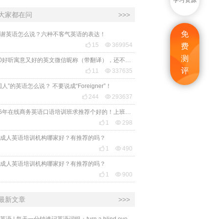
学习资源
大家都在问
>>>
免
谢英语怎么说？六种不客气英语的表达！

15

369954
费
测
2020好听寓意又好的英文微信昵称（带翻译），还不赶紧get起来！
评

11

337635
国人”的英语怎么说？ 不要说成“Foreigner”！

244

293637
2026年在线商务英语口语培训班求推荐个好的！上班族急需，哪家好？

1

298
成人英语培训机构哪家好？有推荐的吗？

1

490
成人英语培训机构哪家好？有推荐的吗？

1

900
最新文章
>>>
必克英语 | 每天一分钟速记英语词组：turn a blind eye 视而不见