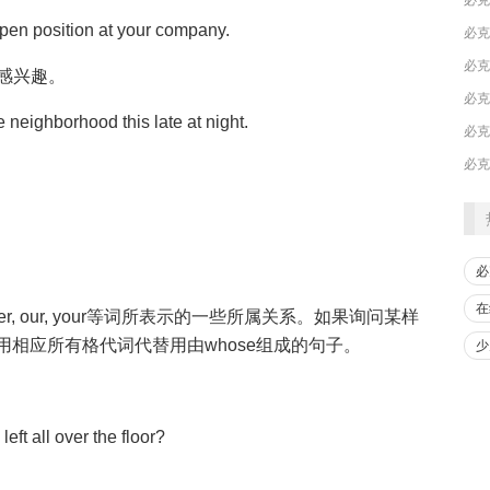
 open position at your company.
感兴趣。
​必
 neighborhood this late at night.
​必
必
在
er, our, your等词所表示的一些所属关系。如果询问某样
用相应所有格代词代替用由whose组成的句子。
少
ft all over the floor?