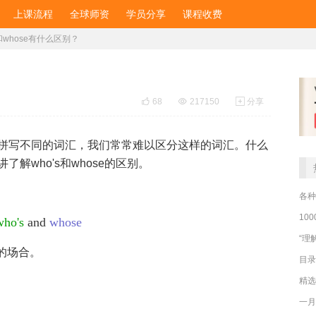
上课流程
全球师资
学员分享
课程收费
s和whose有什么区别？

68

217150

分享
拼写不同的词汇，我们常常难以区分这样的词汇。什么
解who's和whose的区别。
各种
10
who's
and
whose
“理
的场合。
目录
精选
一月