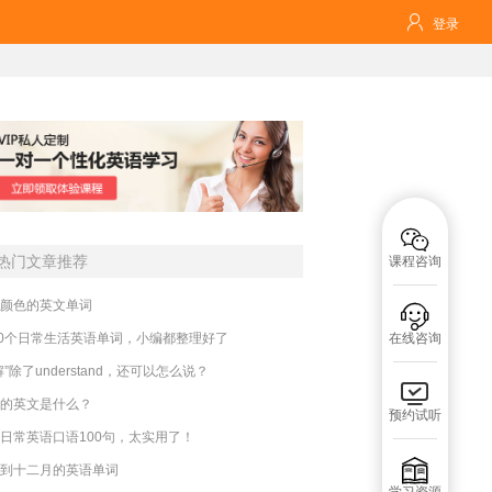

登录

热门文章推荐
课程咨询
颜色的英文单词

00个日常生活英语单词，小编都整理好了
在线咨询
解”除了understand，还可以怎么说？

的英文是什么？
预约试听
日常英语口语100句，太实用了！

到十二月的英语单词