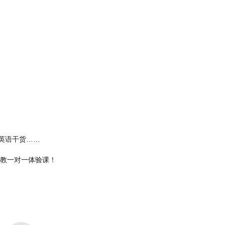
英语干货……
外教一对一体验课！