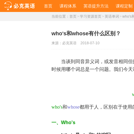
首页
课程体系
英语提升方法
课程定制
当前位置：
首页
>
学习资源首页
>
英语单词
>
who'
who's和whose有什么区别？
来源：
必克英语
2018-07-10
当谈到同音异义词，或发音相同但
时候用哪个词总是一个问题。我们今天讲了
who's
和
whose
都用于人，区别在于使用
一、Who's