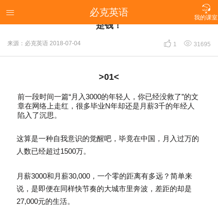

必克英语
【必克学员】月薪3千和月薪3万的人，差的绝不只

我的课室
是钱！


来源：必克英语
2018-07-04
1
31695
>01<
前一段时间一篇“月入3000的年轻人，你已经没救了”的文
章在网络上走红，很多毕业N年却还是月薪3千的年经人
陷入了沉思。
这算是一种自我意识的觉醒吧，毕竟在中国，月入过万的
人数已经超过1500万。
月薪3000和月薪30,000，一个零的距离有多远？简单来
说，是即便在同样快节奏的大城市里奔波，差距的却是
27,000
元
的生活。