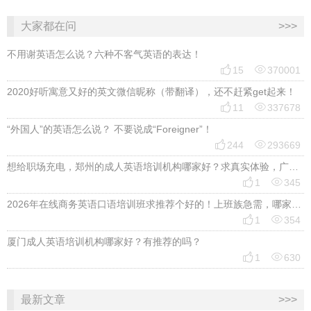
大家都在问
>>>
不用谢英语怎么说？六种不客气英语的表达！


15
370001
2020好听寓意又好的英文微信昵称（带翻译），还不赶紧get起来！


11
337678
“外国人”的英语怎么说？ 不要说成“Foreigner”！


244
293669
想给职场充电，郑州的成人英语培训机构哪家好？求真实体验，广告勿扰，感谢！


1
345
2026年在线商务英语口语培训班求推荐个好的！上班族急需，哪家好？


1
354
厦门成人英语培训机构哪家好？有推荐的吗？


1
630
最新文章
>>>