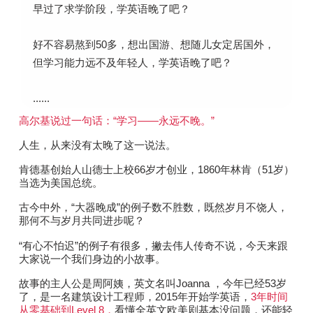
早过了求学阶段，学英语晚了吧？
好不容易熬到50多，想出国游、想随儿女定居国外，
但学习能力远不及年轻人，学英语晚了吧？
......
高尔基说过一句话：“学习——永远不晚。”
人生，从来没有太晚了这一说法。
肯德基创始人山德士上校66岁才创业，1860年林肯（51岁）
当选为美国总统。
古今中外，“大器晚成”的例子数不胜数，既然岁月不饶人，
那何不与岁月共同进步呢？
“
有心不怕迟
”的例子有很多，撇去伟人传奇不说，今天来跟
大家说一个我们身边的小故事。
故事的主人公是周阿姨，英文名叫
Joanna ，
今年已经53岁
了，是一名建筑设计工程师，2015年开始学英语，
3年时间
从零基础到Level 8，
看懂全英文欧美剧基本没问题，
还
能轻