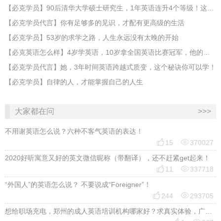
【必克学员】90后清华大学硕士研究生，1年英语连升4个等级！这方法你也可以学！
【必克学员代言】你有足够多的见识，才配有更高级的生活
【必克学员】53岁的求学之路，人生永远没有太晚的开始
【必克英语怎么样】4岁学英语，10岁拿全国英语比赛冠军，他的优秀值得你尖叫！
【必克学员代言】她，3年时间英语跨越式质变，这个秘诀你可以学！
【必克学员】自律的人，才能掌握自己的人生
大家都在问
>>>
不用谢英语怎么说？六种不客气英语的表达！


15
370027
2020好听寓意又好的英文微信昵称（带翻译），还不赶紧get起来！


11
337718
“外国人”的英语怎么说？ 不要说成“Foreigner”！


244
293705
想给职场充电，郑州的成人英语培训机构哪家好？求真实体验，广告勿扰，感谢！