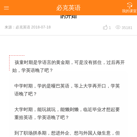

必克英语
【必克学员】53岁的求学之路，人生永远没有太晚

我的课室
的开始


来源：必克英语
2018-07-18
1
35181
孩童时期是学语言的黄金期，可是没有抓住，过后再开
始，学英语晚了吧？
中学时期，学的是哑巴英语，等上大学再开口，学英
语晚了吧？
大学时期，能玩就玩，能懒则懒，临近毕业才想起要
重拾英语，学英语晚了吧？
到了职场拼杀期，想进外企、想与外国人做生意，但