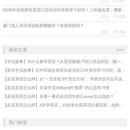


1
367
2026年在线商务英语口语培训班求推荐个好的！上班族急需，哪家好？


1
415
厦门成人英语培训机构哪家好？有推荐的吗？


1
749
最新文章
>>>
【学员故事】为什么要学英语？从英语困难户到口语流利说，她一直保持着随时随地快乐学英语的初衷
【真实学员故事】社牛职场女精英在必克的11年英语学习历程：提升的是英语，改变的是人生！
【必克英语怎么样】从“一无所知”到“坚定方向”，学英语也可以不走寻常路
【必克英语怎么样】在读学员William的“佛系” 的心态和习惯
【必克英语怎么样】来看一看在必克四年的Caesar怎么说的？
【必克英语怎么样】4岁学英语，10岁拿全国英语比赛冠军，他的优秀值得你尖叫！
热门标签