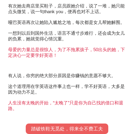
有次她去商店里买鞋子，店员跟她介绍，说了一堆，她只能
点头微笑，说一句thank you，便再也对不上话。
哑巴英语再次让她陷入尴尬之地，
每次都是女儿帮她解围。
一想到以后到国外生活，语言不通寸步难行，还会成为女儿
的负累，她就觉得心情沉重。
母爱的力量总是很惊人，为了不拖累孩子，50出头的她，下
定决心一定要学好英语！
有人说，你穷的绝大部分原因是你赚钱的意愿不够大。
这个道理用在学英语这件事上也一样，学不好英语，大多是
因为动力不足。
人生没有太晚的开始，“太晚了”只是你为自己找的借口和退
路。
踏破铁鞋无觅处，得来全不费工夫