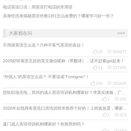
电话英语口语：用英语打电话的常用语
亲身经历来揭秘英语外教1对1怎么收费的？哪家学习好一些？
大家都在问
>>>
不用谢英语怎么说？六种不客气英语的表达！


15
369977
2020好听寓意又好的英文微信昵称（带翻译），还不赶紧get起来！


11
337650
“外国人”的英语怎么说？ 不要说成“Foreigner”！


244
293649
想给职场充电，郑州的成人英语培训机构哪家好？求真实体验，广告勿扰，感谢！


1
283
2026年在线商务英语口语培训班求推荐个好的！上班族急需，哪家好？


1
323
厦门成人英语培训机构哪家好？有推荐的吗？


1
569