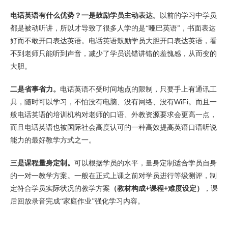
电话英语有什么优势？一是鼓励学员主动表达。
以前的学习中学员
都是被动听讲，所以才导致了很多人学的是“哑巴英语”，书面表达
好而不敢开口表达英语。电话英语鼓励学员大胆开口表达英语，看
不到老师只能听到声音，减少了学员说错讲错的羞愧感，从而变的
大胆。
二是省事省力。
电话英语不受时间地点的限制，只要手上有通讯工
WiFi
具，随时可以学习，不怕没有电脑、没有网络、没有
。而且一
般电话英语的培训机构对老师的口语、外教资源要求会更高一点，
而且电话英语也被国际社会高度认可的一种高效提高英语口语听说
能力的最好教学方式之一。
三是课程量身定制。
可以根据学员的水平，量身定制适合学员自身
的一对一教学方案。一般在正式上课之前对学员进行等级测评，制
+
+
定符合学员实际状况的教学方案
（教材构成
课程
难度设定）
，课
后回放录音完成“家庭作业”强化学习内容。