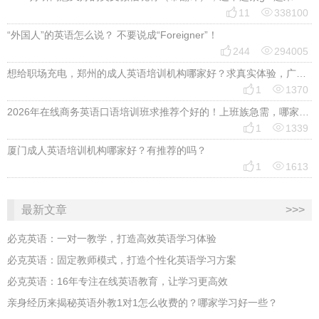


11
338100
“外国人”的英语怎么说？ 不要说成“Foreigner”！


244
294005
想给职场充电，郑州的成人英语培训机构哪家好？求真实体验，广告勿扰，感谢！


1
1370
2026年在线商务英语口语培训班求推荐个好的！上班族急需，哪家好？


1
1339
厦门成人英语培训机构哪家好？有推荐的吗？


1
1613
最新文章
>>>
必克英语：一对一教学，打造高效英语学习体验
必克英语：固定教师模式，打造个性化英语学习方案
必克英语：16年专注在线英语教育，让学习更高效
亲身经历来揭秘英语外教1对1怎么收费的？哪家学习好一些？