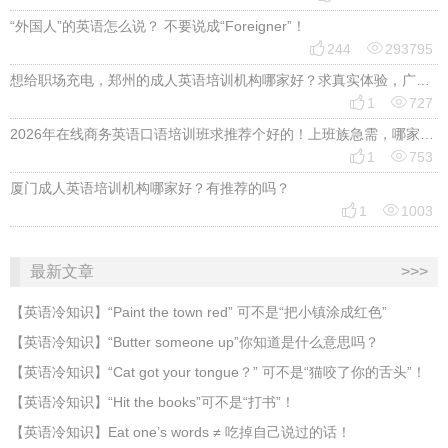
“外国人”的英语怎么说？ 不要说成“Foreigner”！


244
293795
想给职场充电，郑州的成人英语培训机构哪家好？求真实体验，广告勿扰，感谢！


1
727
2026年在线商务英语口语培训班求推荐个好的！上班族急需，哪家好？


1
753
厦门成人英语培训机构哪家好？有推荐的吗？


1
1003
最新文章
>>>
​【英语冷知识】“Paint the town red” 可不是“把小镇涂成红色”
【英语冷知识】“Butter someone up”你知道是什么意思吗？
​【英语冷知识】“Cat got your tongue？” 可不是“猫咬了你的舌头”！
​【英语冷知识】“Hit the books”可不是“打书”！
【英语冷知识】Eat one’s words ≠ 吃掉自己说过的话！