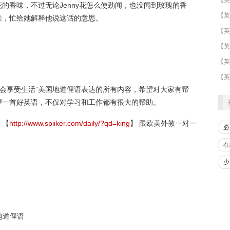
的香味，不过无论Jenny花怎么使劲闻，也没闻到玫瑰的香
来，忙给她解释他说这话的意思。
​【英
【英
【英
学会享受生活”美国地道俚语表达的所有内容，希望对大家有帮
握一首好英语，不仅对学习和工作都有很大的帮助。
：【
http://www.spiiker.com/daily/?qd=king
】 跟欧美外教一对一
必
在
少
地道俚语