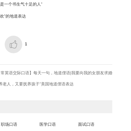
真是一个书生气十足的人”
欢”的地道表达

1
日常英语交际口语】每天一句，地道俚语|我要向我的女朋友求婚
养老人，又要抚养孩子”美国地道俚语表达
职场口语
医学口语
面试口语