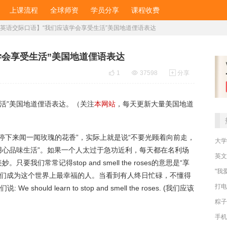
上课流程
全球师资
学员分享
课程收费
英语交际口语】“我们应该学会享受生活”美国地道俚语表达
学会享受生活”美国地道俚语表达

1

37598

分享
活”美国地道俚语表达。（关注
本网站
，每天更新大量美国地道
译过来的意思是“停下来闻一闻玫瑰的花香”，实际上就是说“不要光顾着向前走，
大学
用心品味生活”。如果一个人太过于急功近利，每天都在名利场
英文
们常常记得stop and smell the roses的意思是“享
"我
我们成为这个世界上最幸福的人。当看到有人终日忙碌，不懂得
打电
uld learn to stop and smell the roses. (我们应该
粽子
手机