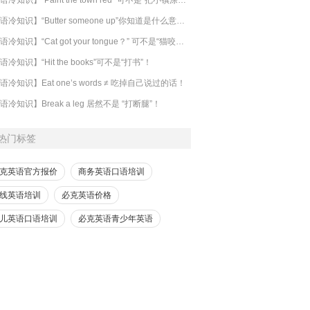
【英语冷知识】“Butter someone up”你知道是什么意思吗？
​【英语冷知识】“Cat got your tongue？” 可不是“猫咬了你的舌头”！
语冷知识】“Hit the books”可不是“打书”！
语冷知识】Eat one’s words ≠ 吃掉自己说过的话！
语冷知识】Break a leg 居然不是 “打断腿”！
热门标签
克英语官方报价
商务英语口语培训
线英语培训
必克英语价格
儿英语口语培训
必克英语青少年英语