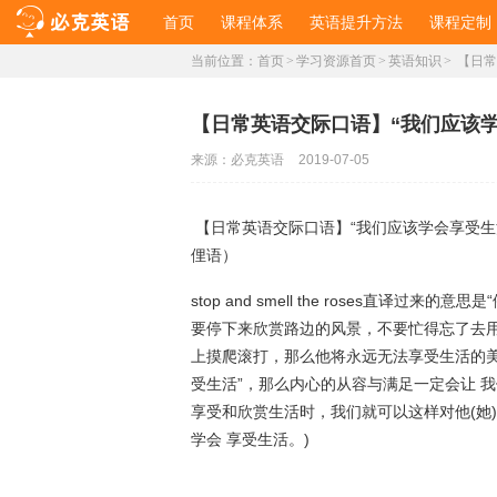
首页
课程体系
英语提升方法
课程定制
当前位置：
首页
>
学习资源首页
>
英语知识
>
【日常
【日常英语交际口语】“我们应该
来源：
必克英语
2019-07-05
【日常英语交际口语】“我们应该学会享受生
俚语）
stop and smell the roses直
要停下来欣赏路边的风景，不要忙得忘了去
上摸爬滚打，那么他将永远无法享受生活的美妙。只要我
受生活”，那么内心的从容与满足一定会让 
享受和欣赏生活时，我们就可以这样对他(她)们说: We sho
学会 享受生活。)