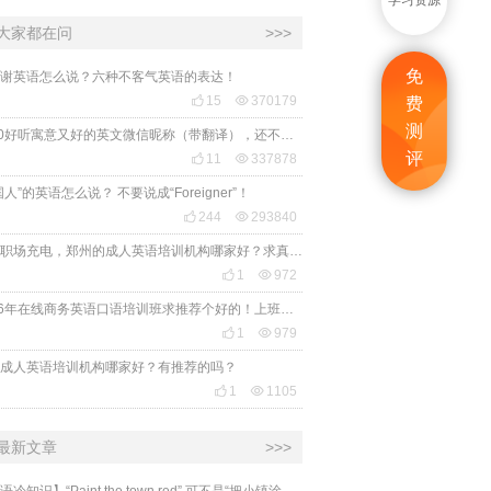
学习资源
大家都在问
>>>
免
谢英语怎么说？六种不客气英语的表达！

15

370179
费
测
2020好听寓意又好的英文微信昵称（带翻译），还不赶紧get起来！
评

11

337878
国人”的英语怎么说？ 不要说成“Foreigner”！

244

293840
想给职场充电，郑州的成人英语培训机构哪家好？求真实体验，广告勿扰，感谢！

1

972
2026年在线商务英语口语培训班求推荐个好的！上班族急需，哪家好？

1

979
成人英语培训机构哪家好？有推荐的吗？

1

1105
最新文章
>>>
​【英语冷知识】“Paint the town red” 可不是“把小镇涂成红色”