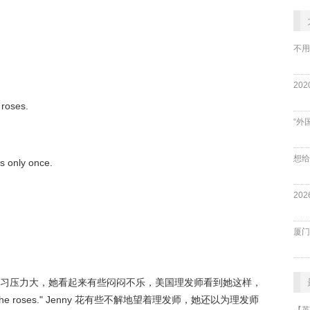
不用
 roses.
“外
us only once.
厦门
近学习压力大，她看起来有些闷闷不乐，美国理发师看到她这样，
 smell the roses." Jenny 花有些不解地望着理发师，她还以为理发师