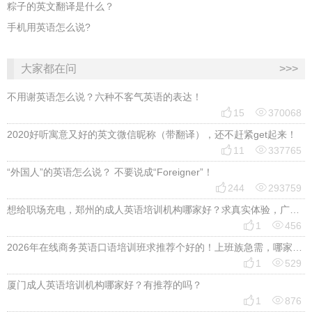
粽子的英文翻译是什么？
手机用英语怎么说?
大家都在问
>>>
不用谢英语怎么说？六种不客气英语的表达！


15
370068
2020好听寓意又好的英文微信昵称（带翻译），还不赶紧get起来！


11
337765
“外国人”的英语怎么说？ 不要说成“Foreigner”！


244
293759
想给职场充电，郑州的成人英语培训机构哪家好？求真实体验，广告勿扰，感谢！


1
456
2026年在线商务英语口语培训班求推荐个好的！上班族急需，哪家好？


1
529
厦门成人英语培训机构哪家好？有推荐的吗？


1
876