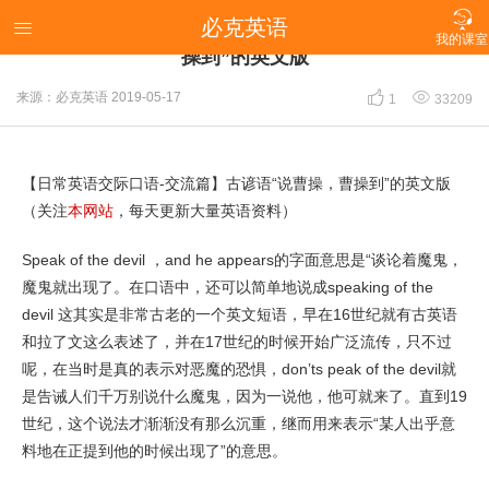

必克英语
【日常英语交际口语-交流篇】古谚语“说曹操，曹

我的课室
操到”的英文版


来源：必克英语
2019-05-17
1
33209
【日常英语交际口语-交流篇】古谚语“说曹操，曹操到”的英文版
（关注
本网站
，每天更新大量英语资料）
Speak of the devil ，and he appears的字面意思是“谈论着魔鬼，
魔鬼就出现了。在口语中，还可以简单地说成speaking of the
devil 这其实是非常古老的一个英文短语，早在16世纪就有古英语
和拉了文这么表述了，并在17世纪的时候开始广泛流传，只不过
呢，在当时是真的表示对恶魔的恐惧，don’ts peak of the devil就
是告诫人们千万别说什么魔鬼，因为一说他，他可就来了。直到19
世纪，这个说法才渐渐没有那么沉重，继而用来表示“某人出乎意
料地在正提到他的时候出现了”的意思。