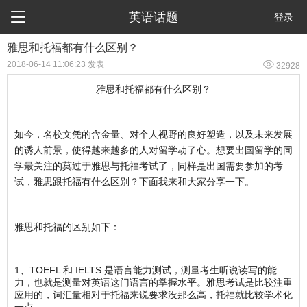

英语话题
登录
雅思和托福都有什么区别？

2018-06-14 11:06:23 发表
32928
雅思和托福都有什么区别？
如今，名校文凭的含金量、对个人视野的良好塑造，以及未来发展
的诱人前景，使得越来越多的人对留学动了心。想要出国留学的同
学最关注的莫过于雅思与托福考试了，同样是出国需要参加的考
试，雅思跟托福有什么区别？下面我来和大家分享一下。
雅思和托福的区别如下：
1、TOEFL 和 IELTS 是语言能力测试，测量考生听说读写的能
力，也就是测量对英语这门语言的掌握水平。雅思考试是比较注重
应用的，词汇量相对于托福来说要求没那么高，托福就比较学术化