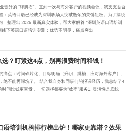
业晋升的 “绊脚石”。直到一次与海外客户的视频会议，我支支吾吾
醒：英语口语已经成为深圳职场人突破瓶颈的关键短板。为了摆脱
构，整理出 2025 最新真实体验，帮大家解答 “深圳英语口语培训
深圳线下英语口语培训实测：优势不明显，痛点突出​
选？盯紧这4点，别再浪费时间和钱！​​
痛点：​​时间碎片化、目标明确（升职、跳槽、应对海外客户）、
费，绝不能再踩坑了。 结合我自身和同事们的报课经历，我总结了4
间比钱更宝贵，一切选择都要为“效率”服务​​ ​​1. 灵活性是底线，
语口语培训机构排行榜出炉！哪家更靠谱？效果