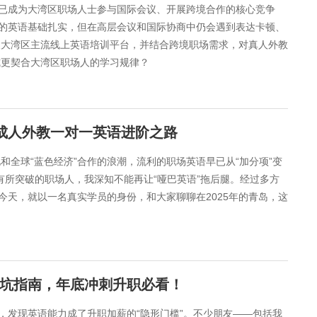
已成为大湾区职场人士参与国际会议、开展跨境合作的核心竞争
的英语基础扎实，但在高层会议和国际协商中仍会遇到表达卡顿、
澳大湾区主流线上英语培训平台，并结合跨境职场需求，对真人外教
式更契合大湾区职场人的学习规律？
的成人外教一对一英语进阶之路​​
和全球“蓝色经济”合作的浪潮，流利的职场英语早已从“加分项”变
有所突破的职场人，我深知不能再让“哑巴英语”拖后腿。经过多方
天，就以一名真实学员的身份，和大家聊聊在2025年的青岛，这
避坑指南，年底冲刺升职必看！
，发现英语能力成了升职加薪的“隐形门槛”。不少朋友——包括我