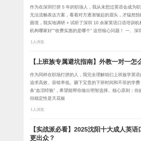
作为在深圳打拼 5 年的职场人，我从未想过英语会成为职
无法流畅表达方案，看着对方逐渐皱起的眉头，才猛然惊
困境，我实地调研 + 试听了深圳 10 余家英语口语培训机
机构哪家好”“收费实惠的是哪个” 这些核心问题！ 一、
1人浏览
【上班族专属避坑指南】外教一对一怎么
作为同样在职场打拼的人，我完全理解咱们上班族学英语的
追求高效、容错率低​​。砸下宝贵的下班时间和不菲的学
条“血泪经验”，希望能帮你做出明智选择。 ​​核心原则：你的时
但稳定性是天花板​​
1人浏览
【实战派必看】2025沈阳十大成人英
更出众？