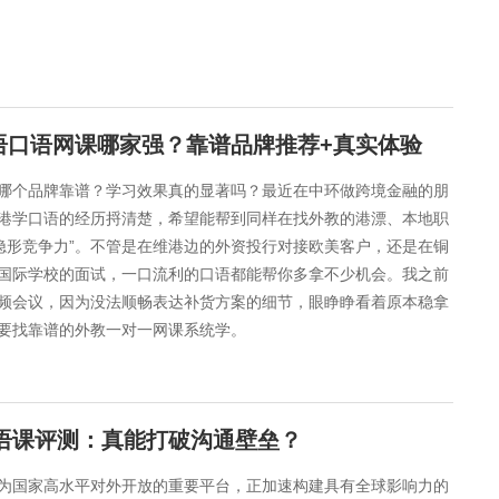
语口语网课哪家强？靠谱品牌推荐+真实体验
？哪个品牌靠谱？学习效果真的显著吗？最近在中环做跨境金融的朋
港学口语的经历捋清楚，希望能帮到同样在找外教的港漂、本地职
隐形竞争力”。不管是在维港边的外资投行对接欧美客户，还是在铜
国际学校的面试，一口流利的口语都能帮你多拿不少机会。我之前
频会议，因为没法顺畅表达补货方案的细节，眼睁睁看着原本稳拿
要找靠谱的外教一对一网课系统学。
口语课评测：真能打破沟通壁垒？
为国家高水平对外开放的重要平台，正加速构建具有全球影响力的