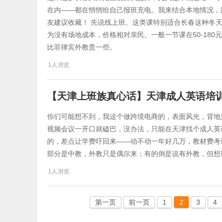
在内——都在悄悄给自己报班充电。我来结合本地情况，跟
友建议收藏！ 先说线上班。这类课特别适合长春这种冬
为没有场地成本，价格相对亲民。一般一节课在50-18
比菲律宾外教贵一些。
1人浏览
【天津上班族真心话】天津成人英语培
你们可能想不到，我这个做跨境电商的，表面风光，背地
视频会议一开口就磕巴，没办法，只能在天津找个成人英
的，差点让学费吓回来——动不动一年好几万，教材费考
部分是中教，外教只是偶尔来；有的倒是说有外教，但想
1人浏览
第一页
前一页
1
2
3
4