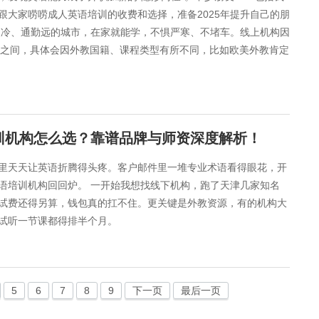
大家唠唠成人英语培训的收费和选择，准备2025年提升自己的朋
天冷、通勤远的城市，在家就能学，不惧严寒、不堵车。线上机构因
0元之间，具体会因外教国籍、课程类型有所不同，比如欧美外教肯定
训机构怎么选？靠谱品牌与师资深度解析！
里天天让英语折腾得头疼。客户邮件里一堆专业术语看得眼花，开
语培训机构回回炉。 一开始我想找线下机构，跑了天津几家知名
试费还得另算，钱包真的扛不住。更关键是外教资源，有的机构大
试听一节课都得排半个月。
5
6
7
8
9
下一页
最后一页