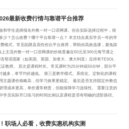
026最新收费行情与靠谱平台推荐
族和学生选择报名外教一对一口语网课。但在实际选择过程中，很
多少？怎么收费？哪个平台靠谱一点？ 本文结合真实学员一年的学
收费模式、常见陷阱及高性价比平台推荐，帮助你高效选课，避免踩
场上主流外教一对一口语网课的价格普遍在50元至300元每节课之
语母语国家（如美国、英国、加拿大、澳大利亚）且持有TESOL
证教师。 其次是课程时长。常见课时为25分钟或50分钟，部分平
课时越多，单节均价越低。 第三是教学模式。系统化、定制化的课程
用主题课价格略高，但学习效果更稳定。 最后是否支持固定外教也
管理成本更高，单价通常稍贵，但能保障学习连续性。 需要注意的
中学员实际开口练习的时间比例以及课程是否有明确的进阶路径。
荐！职场人必看，收费实惠机构实测