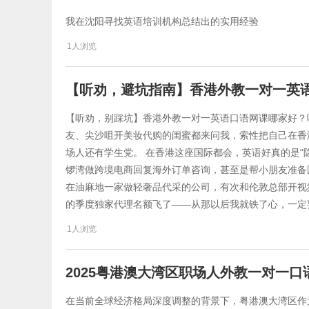
我在沈阳寻找英语培训机构总结出的实用经验
1人浏览
【听劝，避坑指南】香港外教一对一英
​【听劝，别踩坑】香港外教一对一英语口语网课哪家好
友、尖沙咀开美妆代购的闺蜜都来问我，索性把自己在香
场人还有学生党。 在香港这座国际都会，英语好真的是“
锣湾做跨境电商回复海外订单咨询，甚至是帮小朋友准备
在油麻地一家做轻奢品代采的公司，有次和伦敦总部开视
的季度独家代理名额飞了——从那以后我就铁了心，一定
1人浏览
2025粤港澳大湾区职场人外教一对一
在当前全球经济格局深度调整的背景下，粤港澳大湾区作