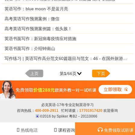
英语写作：blue moon 不是蓝月亮
高考英语写作预测案例：微信
高考英语写作预测案例篇：低头族！
英语书面写作：新冠病毒疫情应对措施
英语书面写作：介绍钟南山
写作练习 | 英语写作高分范文60篇题目与范文：46 - 在国外旅游时的礼仪
上页
第
1
/66页
下页
必克英语-17年专业定制英语学习
咨询热线：
400-009-2911
忙时请拨：
17701917420
欢迎垂询
©2016 by Spiiker 粤B2－20110066



热线电话
课程咨询
免费领取试听课