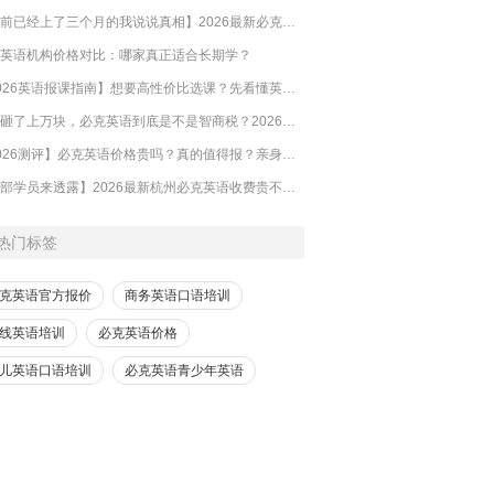
【目前已经上了三个月的我说说真相】2026最新必克英语收费标准多少？靠谱吗？有坑吗？
英语机构价格对比：哪家真正适合长期学？
【2026英语报课指南】想要高性价比选课？先看懂英语培训的钱到底花在哪
​一年砸了上万块，必克英语到底是不是智商税？2026必克英语靠谱吗？有没有效果？
【2026测评】必克英语价格贵吗？真的值得报？亲身体验的来解答
【内部学员来透露】2026最新杭州必克英语收费贵不贵？多少钱？效果怎么样？靠谱吗？
热门标签
克英语官方报价
商务英语口语培训
线英语培训
必克英语价格
儿英语口语培训
必克英语青少年英语