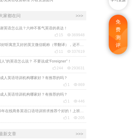
学习资源
大家都在问
>>>
免
谢英语怎么说？六种不客气英语的表达！
费

15

369948
测
2020好听寓意又好的英文微信昵称（带翻译），还不赶紧get起来！
评

11

337619
国人”的英语怎么说？ 不要说成“Foreigner”！

244

293631
成人英语培训机构哪家好？有推荐的吗？

1

869
成人英语培训机构哪家好？有推荐的吗？

1

446
2026年在线商务英语口语培训班求推荐个好的！上班族急需，哪家好？

1

205
最新文章
>>>