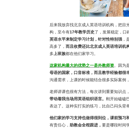
后来我放弃找北京成人英语培训机构，把目
构，至今有
17年教学历史
了，发展稳定，口
英语水平来制定学习计划，针对性特别强
，
高多了，
而且收费还比北京成人英语培训机
多
上班族
都在他们家学习。
这家机构最大的优势之一是外教师资
。因为
母语的国家，口音标准，而且教学经验都很
沟通需求，上课的时候能结合很多实际案例
老师讲课也很有方法，每次讲到重要知识点
带动着我当场用英语组织语言。
刚开始磕磕
表达了。这种实打实的练习，比自己闷头背
他们家的学习支持也做得很到位，课前预习
有责任心，
助教会全程跟进，
要是哪段时间