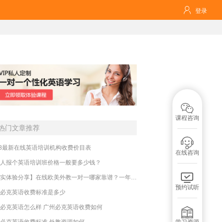

登录

课程咨询
热门文章推荐

18最新在线英语培训机构收费价目表
在线咨询
人报个英语培训班价格一般要多少钱？

【真实体验分享】在线欧美外教一对一哪家靠谱？一年收费贵不贵？
预约试听
必克英语收费标准是多少
必克英语怎么样 广州必克英语收费如何

必克英语收费标准 外教资源如何