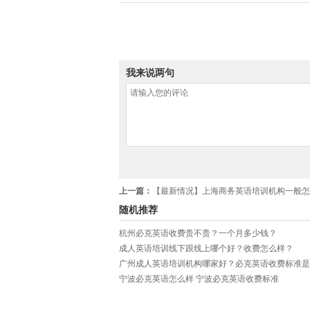
我来说两句
上一篇：
​【最新情况】上海商务英语培训机构一般怎么收费？排行榜前十名哪个性价比最高？学习效
随机推荐
杭州必克英语收费贵不贵？一个月多少钱？
成人英语培训线下跟线上哪个好？收费怎么样？
广州成人英语培训机构哪家好？必克英语收费标准是
宁波必克英语怎么样 宁波必克英语收费标准