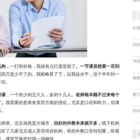
不用
“外
机构，
一打听价格，我就有点打退堂鼓了
。一节课居然要一百到
到四万是少不了的。我粗略算了下，以我这水平，没个半年到一
成都
不住。
厦门
班课
，一个班少则五六人，多则十几人。
老师根本顾不过来每个
了。
我需要的是商务英语方面的强化，尤其是口语和听力，但课
高。
教师资。北京虽然是大城市，
但好的外教本来就不多，
线下机构
试听了几家北京成人英语培训机构，有的外教口音特别重，听着
教，课堂节奏把控得一塌糊涂。