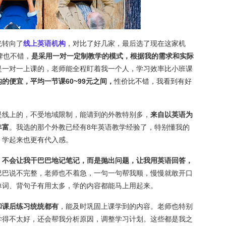
光转向了
线上英语机构
，对比了好几家，最后选了现在这家机
碑也不错，
是采用一对一定制教学的模式，根据我的需求和实际
是一对一上课的，老师能全程盯着我一个人，学习效率比小班课
构的便
宜，
平均一节课60~99元之间，
性价比不错，我看到有好
是线上的，不受地域限制，能请到的外教特别多，
来自以英语为
丰富
。我选的那个外教已经有8年英语教学经验了，特别懂我的
，学起来也更有代入感。
，
不会让我干巴巴地记笔记，而是抛出问题，让我用英语回答，
巴巴说不完整，老师也不着急，一句一句帮我顺，慢慢就敢开口
单词、背句子有用太多，学的内容都能马上用起来。
和课后练习统统都有
，能及时巩固上课学到的内容。老师也特别
学得不太好，还会帮我分析原因，调整学习计划。这些都是我之